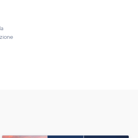
la
azione