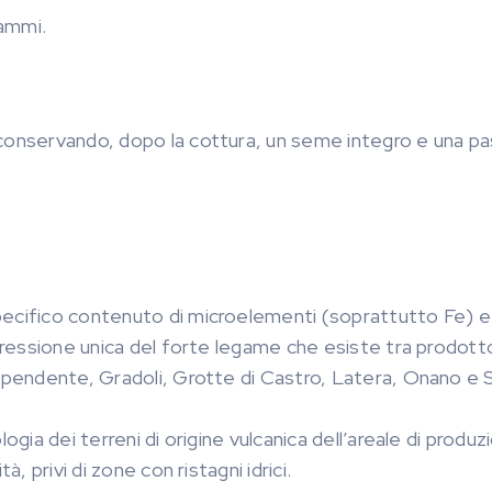
rammi.
 conservando, dopo la cottura, un seme integro e una p
pecifico contenuto di microelementi (soprattutto Fe) e
spressione unica del forte legame che esiste tra prodott
uapendente, Gradoli, Grotte di Castro, Latera, Onano e 
ogia dei terreni di origine vulcanica dell’areale di produz
, privi di zone con ristagni idrici.