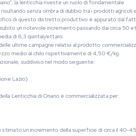
Onano”, la lenticchia riveste un ruolo di fondamentale
risultando senza ombra di dubbio tra i prodotti agricoli 
ecifico di questo distretto produttivo è appurato dal fat
 ha subito un notevole incremento passando dai circa 50 et
edia di 6,3 quintali/ettaro.
i delle ultime campagne relativi al prodotto commercializ
rezzo medio al chilo rispettivamente di 4,50 €/kg.
 nazionale, suddiviso nel modo seguente:
gione Lazio)
e della Lenticchia di Onano è commercializzata per:
 stimato un incremento della superficie di circa il 40-4