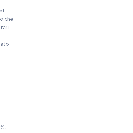
ed
to che
tari
zato,
5%,