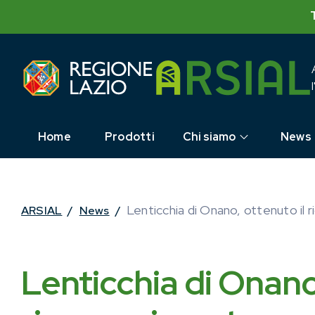
Skip
to
content
Home
Prodotti
Chi siamo
News
Lenticchia di Onano, ottenuto il
ARSIAL
/
News
/
Lenticchia di Onano