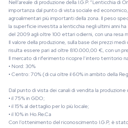
Nell’areale di produzione della I.G.P. “Lenticchia di 
importanza dal punto di vista sociale ed economico, 
agroalimentari più importanti della zona. Il peso sp
la superficie investita a lenticchia negli ultimi anni
del 2009 agli oltre 100 ettari odierni, con una resa m
Il valore della produzione, sulla base dei prezzi med
risulta essere pari ad oltre 810.000,00 €, con un p
Il mercato di riferimento ricopre l’intero territorio
• Nord: 30%
• Centro: 70% (di cui oltre il 60% in ambito della Re
Dal punto di vista dei canali di vendita la produzion
• il 75% in GDO;
• il 15% al dettaglio per lo più locale;
• il 10% in Ho.Re.Ca
Con l’ottenimento del riconoscimento I.G.P, è stato