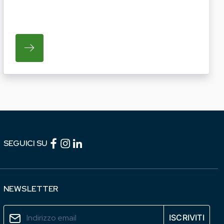
TICHE DEL PROSSIMO ANNO. LE AZIENDE INTERESS
I OPERATORI DEL COMPARTO EQUINO REGIONALE A P
SU REGIONE LAZIO E ARSIAL PORTANO LE I
Facebook (link esterno)
Instagram (link esterno)
linkedin (link esterno)
SEGUICI SU
NEWSLETTER