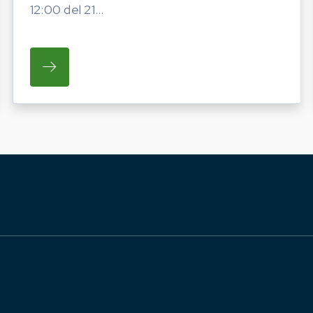
12:00 del 21...
ATO LA PROGRAMMAZIONE DELLE INIZIATIVE FIERIS
SU REGIONE LAZIO E ARSIAL INVITANO GL