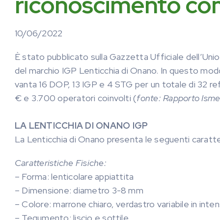
riconoscimento com
10/06/2022
È stato pubblicato sulla Gazzetta Ufficiale dell’Un
del marchio IGP Lenticchia di Onano. In questo modo
vanta 16 DOP, 13 IGP e 4 STG per un totale di 32 refe
€ e 3.700 operatori coinvolti (
fonte: Rapporto Isme
LA LENTICCHIA DI ONANO IGP
La Lenticchia di Onano presenta le seguenti caratte
Caratteristiche Fisiche:
– Forma: lenticolare appiattita
– Dimensione: diametro 3-8 mm
– Colore: marrone chiaro, verdastro variabile in inte
– Tegumento: liscio e sottile