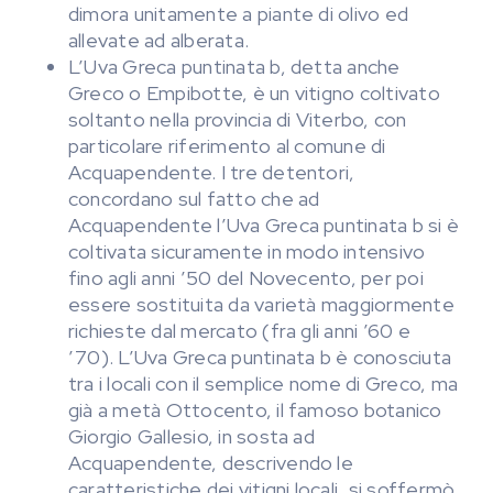
dimora unitamente a piante di olivo ed
allevate ad alberata.
L’Uva Greca puntinata b, detta anche
Greco o Empibotte, è un vitigno coltivato
soltanto nella provincia di Viterbo, con
particolare riferimento al comune di
Acquapendente. I tre detentori,
concordano sul fatto che ad
Acquapendente l’Uva Greca puntinata b si è
coltivata sicuramente in modo intensivo
fino agli anni ’50 del Novecento, per poi
essere sostituita da varietà maggiormente
richieste dal mercato (fra gli anni ’60 e
’70). L’Uva Greca puntinata b è conosciuta
tra i locali con il semplice nome di Greco, ma
già a metà Ottocento, il famoso botanico
Giorgio Gallesio, in sosta ad
Acquapendente, descrivendo le
caratteristiche dei vitigni locali, si soffermò