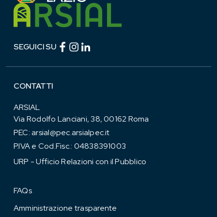
Facebook (link esterno)
Instagram (link esterno)
linkedin (link esterno)
SEGUICI SU
CONTATTI
ARSIAL
Via Rodolfo Lanciani, 38, 00162 Roma
PEC:
arsial@pec.arsialpec.it
P.IVA e Cod.Fisc.: 04838391003
URP - Ufficio Relazioni con il Pubblico
FAQs
Amministrazione trasparente