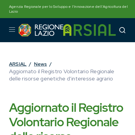
Skip
Agenzia Regionale per lo Sviluppo e l'Innovazione dell'Agricoltura del
to
Lazio
content
ARSIAL
/
News
/
Aggiornato il Registro Volontario Regionale
delle risorse genetiche d’interesse agrario
Aggiornato il Registro
Volontario Regionale