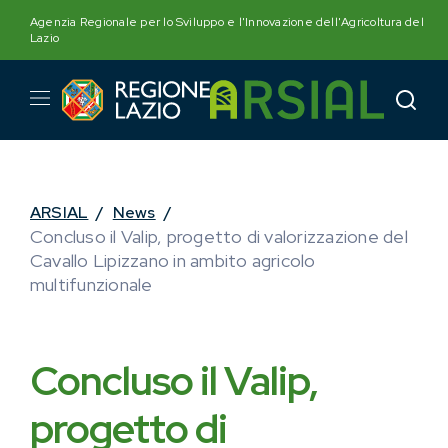
Skip
Agenzia Regionale per lo Sviluppo e l'Innovazione dell'Agricoltura del
to
Lazio
content
ARSIAL
/
News
/
Concluso il Valip, progetto di valorizzazione del
Cavallo Lipizzano in ambito agricolo
multifunzionale
Concluso il Valip,
progetto di