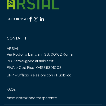
Facebook (link esterno)
Instagram (link esterno)
linkedin (link esterno)
SEGUICI SU
CONTATTI
ARSIAL
Via Rodolfo Lanciani, 38, 00162 Roma
PEC:
arsial@pec.arsialpec.it
P.IVA e Cod.Fisc.: 04838391003
URP - Ufficio Relazioni con il Pubblico
FAQs
Amministrazione trasparente