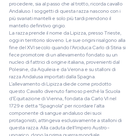
procedere, sia al passo che al trotto, ricorda cavallo
Andaluso. I soggetti di questa razza nascono con i
più svariati mantelli e solo più tardi prendono il
mantello definitivo grigio.
La razza prende il nome da Lipizza, presso Trieste,
oggi in territorio sloveno. Le sue origini risalgono alla
fine del XVI secolo quando l’Arciduca Carlo di Stiria si
fece promotore di un allevamento fondato su un
nucleo di fattrici di origine italiana, provenienti dal
Polesine, da Aquileia e da Verona e su stalloni di
razza Andalusa importati dalla Spagna.
L’allevamento di Lipizza diede come prodotto
questo Cavallo divenuto famoso perché la Scuola
d’Equitazione di Vienna, fondata da Carlo VI nel
1729 e detta “Spagnola” per ricordare l’alta
componente di sangue andaluso dei suoi
protagonisti, attingeva esclusivamente a stalloni di
questa razza. Alla caduta dell’Impero Austro-
ungarico, dopo la prima guerra mondiale,