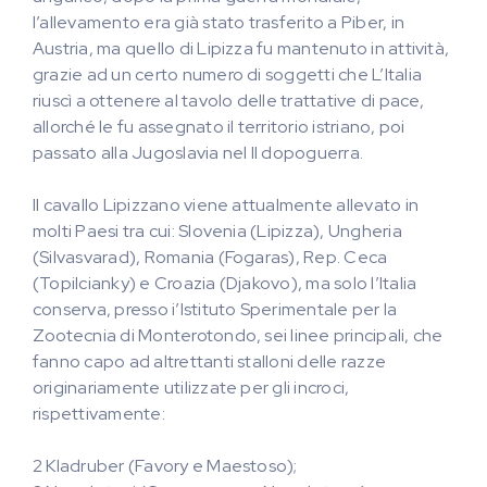
l’allevamento era già stato trasferito a Piber, in
Austria, ma quello di Lipizza fu mantenuto in attività,
grazie ad un certo numero di soggetti che L’Italia
riuscì a ottenere al tavolo delle trattative di pace,
allorché le fu assegnato il territorio istriano, poi
passato alla Jugoslavia nel II dopoguerra.
II cavallo Lipizzano viene attualmente allevato in
molti Paesi tra cui: Slovenia (Lipizza), Ungheria
(Silvasvarad), Romania (Fogaras), Rep. Ceca
(Topilcianky) e Croazia (Djakovo), ma solo l’Italia
conserva, presso i’Istituto Sperimentale per la
Zootecnia di Monterotondo, sei linee principali, che
fanno capo ad altrettanti stalloni delle razze
originariamente utilizzate per gli incroci,
rispettivamente:
2 Kladruber (Favory e Maestoso);