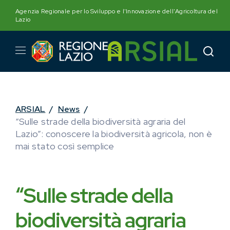
Skip
Agenzia Regionale per lo Sviluppo e l'Innovazione dell'Agricoltura del
to
Lazio
content
ARSIAL
/
News
/
“Sulle strade della biodiversità agraria del
Lazio”: conoscere la biodiversità agricola, non è
mai stato così semplice
“Sulle strade della
biodiversità agraria