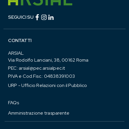
Facebook (link esterno)
Instagram (link esterno)
linkedin (link esterno)
SEGUICI SU
CONTATTI
ARSIAL
Via Rodolfo Lanciani, 38, 00162 Roma
PEC:
arsial@pec.arsialpec.it
P.IVA e Cod.Fisc.: 04838391003
URP - Ufficio Relazioni con il Pubblico
FAQs
Amministrazione trasparente