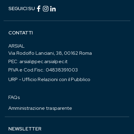
Facebook (link esterno)
Instagram (link esterno)
linkedin (link esterno)
SEGUICI SU
CONTATTI
ARSIAL
Via Rodolfo Lanciani, 38, 00162 Roma
PEC:
arsial@pec.arsialpec.it
P.IVA e Cod.Fisc.: 04838391003
URP - Ufficio Relazioni con il Pubblico
FAQs
Amministrazione trasparente
NEWSLETTER