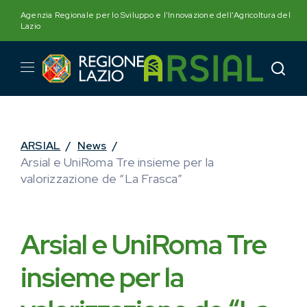
Skip
Agenzia Regionale per lo Sviluppo e l'Innovazione dell'Agricoltura del
to
Lazio
content
ARSIAL
/
News
/
Arsial e UniRoma Tre insieme per la
valorizzazione de “La Frasca”
Arsial e UniRoma Tre
insieme per la