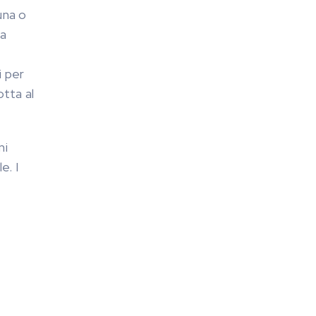
una o
za
i per
otta al
mi
e. I