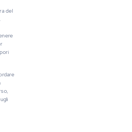
ra del
.
tenere
er
pori
ordare
a
rso,
ugli