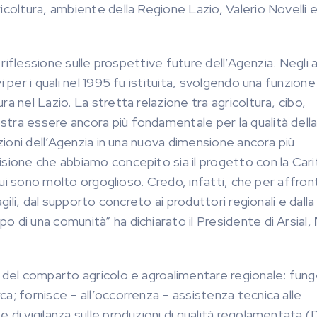
icoltura, ambiente della Regione Lazio, Valerio Novelli e
 riflessione sulle prospettive future dell’Agenzia. Negli 
 per i quali nel 1995 fu istituita, svolgendo una funzione
a nel Lazio. La stretta relazione tra agricoltura, cibo,
tra essere ancora più fondamentale per la qualità della
nzioni dell’Agenzia in una nuova dimensione ancora più
isione che abbiamo concepito sia il progetto con la Cari
 cui sono molto orgoglioso. Credo, infatti, che per affront
gili, dal supporto concreto ai produttori regionali e dalla
 di una comunità” ha dichiarato il Presidente di Arsial,
o del comparto agricolo e agroalimentare regionale: fun
a; fornisce – all’occorrenza – assistenza tecnica alle
 di vigilanza sulle produzioni di qualità regolamentata 