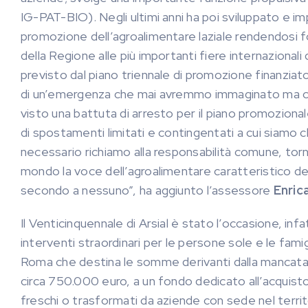
IG-PAT-BIO). Negli ultimi anni ha poi sviluppato e 
promozione dell’agroalimentare laziale rendendosi f
della Regione alle più importanti fiere internazional
previsto dal piano triennale di promozione finanziat
di un’emergenza che mai avremmo immaginato ma che
visto una battuta di arresto per il piano promozion
di spostamenti limitati e contingentati a cui siamo 
necessario richiamo alla responsabilità comune, torne
mondo la voce dell’agroalimentare caratteristico del
secondo a nessuno”, ha aggiunto l’assessore
Enric
Il Venticinquennale di Arsial è stato l’occasione, inf
interventi straordinari per le persone sole e le famigl
Roma che destina le somme derivanti dalla mancata pa
circa 750.000 euro, a un fondo dedicato all’acquisto d
freschi o trasformati da aziende con sede nel territ