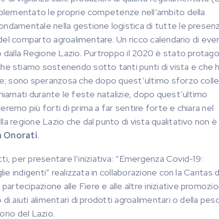
implementato le proprie competenze nell’ambito della
ondamentale nella gestione logistica di tutte le presen
i del comparto agroalimentare. Un ricco calendario di eve
o dalla Regione Lazio. Purtroppo il 2020 è stato protag
 stiamo sostenendo sotto tanti punti di vista e che 
ale; sono speranzosa che dopo quest’ultimo sforzo colle
chiamati durante le feste natalizie, dopo quest’ultimo
remo più forti di prima a far sentire forte e chiara nel
la regione Lazio che dal punto di vista qualitativo non è
a Onorati
.
atti, per presentare l’iniziativa: “Emergenza Covid-19:
ie indigenti” realizzata in collaborazione con la Caritas d
rtecipazione alle Fiere e alle altre iniziative promozion
i aiuti alimentari di prodotti agroalimentari o della pes
orio del Lazio.