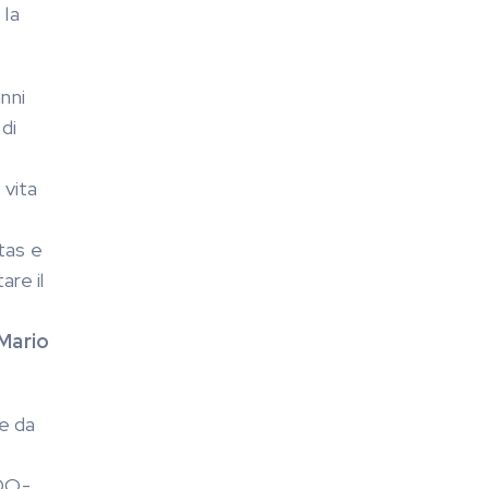
 la
anni
 di
 vita
tas e
are il
Mario
ge da
(DO-