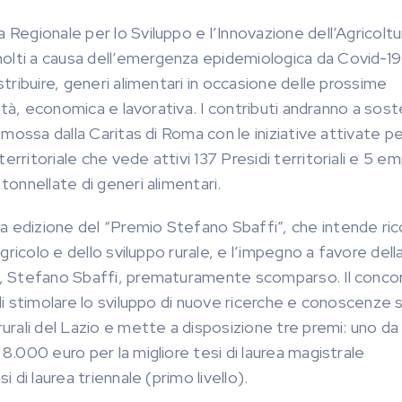
 Regionale per lo Sviluppo e l’Innovazione dell’Agricoltu
olti a causa dell’emergenza epidemiologica da Covid-19
stribuire, generi alimentari in occasione delle prossime
ilità, economica e lavorativa. I contributi andranno a sos
romossa dalla Caritas di Roma con le iniziative attivate p
rritoriale che vede attivi 137 Presidi territoriali e 5 em
tonnellate di generi alimentari.
a edizione del “Premio Stefano Sbaffi”, che intende ric
agricolo e dello sviluppo rurale, e l’impegno a favore dell
ial, Stefano Sbaffi, prematuramente scomparso. Il conco
 di stimolare lo sviluppo di nuove ricerche e conoscenze s
rurali del Lazio e mette a disposizione tre premi: uno da
 8.000 euro per la migliore tesi di laurea magistrale
i di laurea triennale (primo livello).