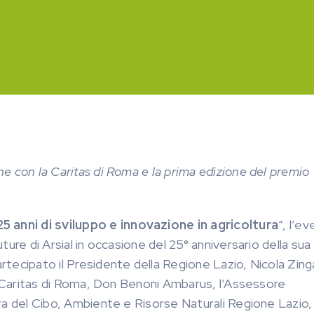
one con la Caritas di Roma e la prima edizione del premio
 anni di sviluppo e innovazione in agricoltura
”, l’e
uture di Arsial in occasione del 25° anniversario della sua
artecipato il Presidente della Regione Lazio, Nicola Zing
ella Caritas di Roma, Don Benoni Ambarus, l’Assessore
tura del Cibo, Ambiente e Risorse Naturali Regione Lazio,