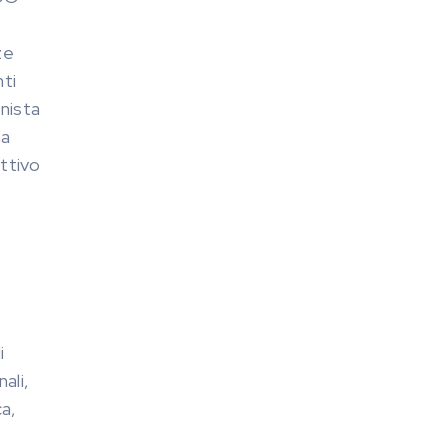
ze
nti
onista
ha
ttivo
i
ali,
ca,