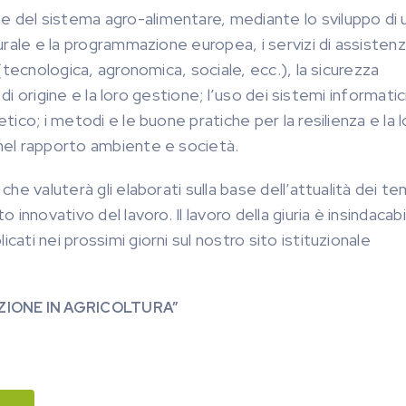
e del sistema agro-alimentare, mediante lo sviluppo di 
 rurale e la programmazione europea, i servizi di assisten
a (tecnologica, agronomica, sociale, ecc.), la sicurezza
i di origine e la loro gestione; l’uso dei sistemi informatic
tico; i metodi e le buone pratiche per la resilienza e la l
 nel rapporto ambiente e società.
che valuterà gli elaborati sulla base dell’attualità dei te
 innovativo del lavoro. Il lavoro della giuria è insindacabil
cati nei prossimi giorni sul nostro sito istituzionale
AZIONE IN AGRICOLTURA”