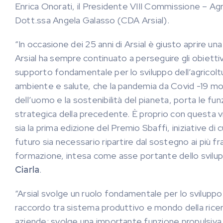
Enrica Onorati, il Presidente VIII Commissione – Agr
Dott.ssa Angela Galasso (CDA Arsial).
“In occasione dei 25 anni di Arsial è giusto aprire una
Arsial ha sempre continuato a perseguire gli obiettivi
supporto fondamentale per lo sviluppo dell’agricoltur
ambiente e salute, che la pandemia da Covid -19 mos
dell’uomo e la sostenibilità del pianeta, porta le fu
strategica della precedente. È proprio con questa v
sia la prima edizione del Premio Sbaffi, iniziative di
futuro sia necessario ripartire dal sostegno ai più fra
formazione, intesa come asse portante dello sviluppo
Ciarla
.
“Arsial svolge un ruolo fondamentale per lo svilupp
raccordo tra sistema produttivo e mondo della ricerc
aziende; svolge una importante funzione propulsiva e