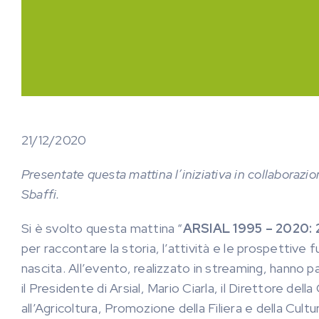
21/12/2020
Presentate questa mattina l’iniziativa in collaborazi
Sbaffi.
Si è svolto questa mattina “
ARSIAL 1995 – 2020: 25
per raccontare la storia, l’attività e le prospettive f
nascita. All’evento, realizzato in streaming, hanno p
il Presidente di Arsial, Mario Ciarla, il Direttore d
all’Agricoltura, Promozione della Filiera e della Cul