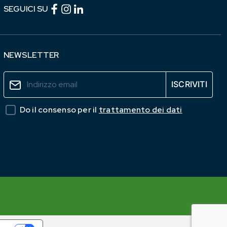
Facebook (link esterno)
Instagram (link esterno)
linkedin (link esterno)
SEGUICI SU
NEWSLETTER
Do il consenso per il
trattamento dei dati