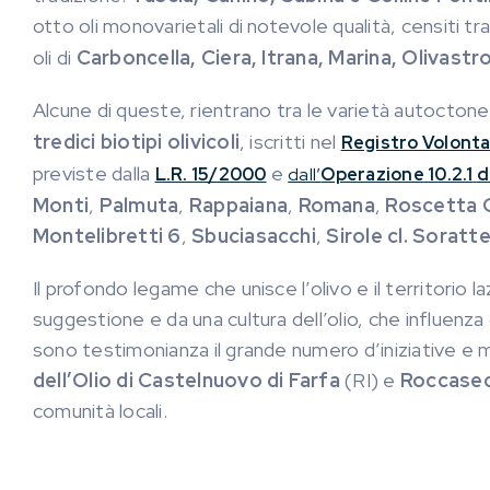
otto oli monovarietali di notevole qualità, censiti tra
oli di
Carboncella, Ciera, Itrana, Marina, Olivastro
Alcune di queste, rientrano tra le varietà autoctone
tredici
biotipi olivicoli
, iscritti nel
Registro Volonta
previste dalla
e
L.R. 15/2000
dall’
Operazione
10.2.1
d
Monti
,
Palmuta
,
Rappaiana
,
Romana
,
Roscetta 
Montelibretti 6
,
Sbuciasacchi
,
Sirole cl. Soratte
Il profondo legame che unisce l’olivo e il territorio 
suggestione e da una cultura dell’olio, che influenz
sono testimonianza il grande numero d’iniziative e m
dell’Olio di Castelnuovo di Farfa
(RI) e
Roccase
comunità locali.