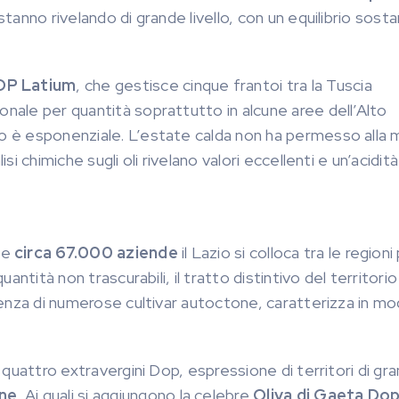
i stanno rivelando di grande livello, con un equilibrio sosta
OP Latium
, che gestisce cinque frantoi tra la Tuscia
onale per quantità soprattutto in alcune aree dell’Alto
nno è esponenziale. L’estate calda non ha permesso alla
si chimiche sugli oli rivelano valori eccellenti e un’acidità
e
circa 67.000 aziende
il Lazio si colloca tra le regioni 
uantità non trascurabili, il tratto distintivo del territori
resenza di numerose cultivar autoctone, caratterizza in m
u quattro extravergini Dop, espressione di territori di gr
ine
. Ai quali si aggiungono la celebre
Oliva di Gaeta Do