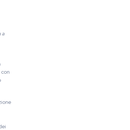
a a
n
, con
o
zione
dei