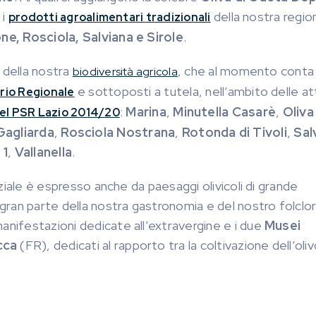
 i
della nostra region
prodotti agroalimentari tradizionali
ne, Rosciola, Salviana e Sirole
.
 della nostra
, che al momento conta
biodiversità agricola
e sottoposti a tutela, nell’ambito delle att
rio Regionale
:
Marina
,
Minutella
Casarè
,
Oliva
el PSR Lazio 2014/20
Gagliarda
,
Rosciola Nostrana
,
Rotonda di Tivoli
,
Salv
 1
,
Vallanella
.
laziale è espresso anche da paesaggi olivicoli di grande
a gran parte della nostra gastronomia e del nostro folclo
anifestazioni dedicate all’extravergine e i due
Musei
cca
(FR), dedicati al rapporto tra la coltivazione dell’oliv