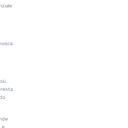
nziale
 mosca
più
o resta
odo
ande
p
e