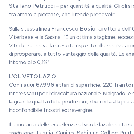
Stefano Petrucci
– per quantità e qualità. Gli oli s
tra amaro e piccante, che li rende pregevoli”.
Sulla stessa linea
Francesco Bosio
, direttore dell’
Viterbese e la Sabina: “È un’ottima stagione, eccezi
Viterbese, dove la crescita rispetto allo scorso a
di prosperare, a tutto vantaggio della qualità. Le anali
intorno allo 0,1%”.
L’OLIVETO LAZIO
Con i suoi 67.996
ettari di superficie,
220 frantoi
interessanti per l’olivicoltura nazionale. Malgrado le q
la grande qualità delle produzioni, che unita alla p
inconfondibile i nostri extravergine.
Il panorama delle eccellenze olivicole laziali conta s
tradizione:
Tuscia, Canino, Sabina e Colline Pont