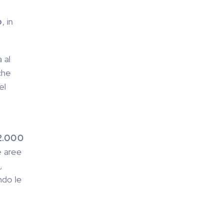
o
, in
 al
che
el
2.000
e aree
,
ndo le