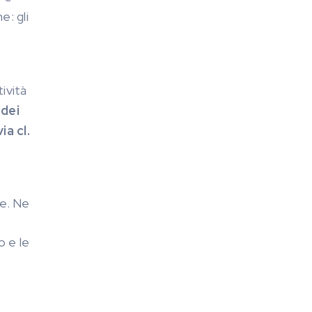
e: gli
ività
 dei
ia cl.
re. Ne
o e le