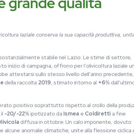
e grande qualità
olivicoltura laziale conserva la sua capacità produttiva, unit
sostanzialmente stabile nel Lazio. Le stime di settore,
o inizio di campagna, offrono per l’olivicoltura laziale u
e attestarsi sullo stesso livello dell’anno precedente
te
della raccolta
2019
, stimato intorno al
+6%
dall’ultim
erato positivo soprattutto rispetto al crollo della produ
il
-20/-22%
ipotizzato da
Ismea
e
Coldiretti
a fine
Olivicola
diffusa in ottobre. Un calo imponente, dovuto
 alcune anomalie climatiche, unite alla flessione ciclica 