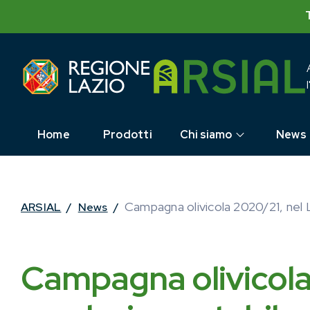
Skip
to
content
Home
Prodotti
Chi siamo
News
Campagna olivicola 2020/21, nel L
ARSIAL
/
News
/
Campagna olivicola