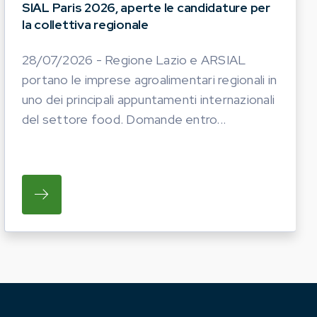
SIAL Paris 2026, aperte le candidature per
la collettiva regionale
28/07/2026 - Regione Lazio e ARSIAL
portano le imprese agroalimentari regionali in
uno dei principali appuntamenti internazionali
del settore food. Domande entro...
TICHE DEL PROSSIMO ANNO. LE AZIENDE INTERESS
I OPERATORI DEL COMPARTO EQUINO REGIONALE A P
SU REGIONE LAZIO E ARSIAL PORTANO LE I