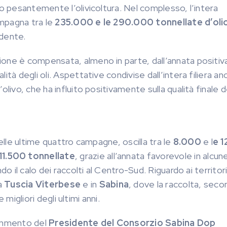
to pesantemente l’olivicoltura. Nel complesso, l’intera
mpagna tra le
235.000 e le 290.000 tonnellate d’oli
dente.
one è compensata, almeno in parte, dall’annata positiva
tà degli oli. Aspettative condivise dall’intera filiera an
livo, che ha influito positivamente sulla qualità finale d
delle ultime quattro campagne, oscilla tra le
8.000
e l
e
1
11.500 tonnellate
, grazie all’annata favorevole in alcun
o il calo dei raccolti al Centro-Sud. Riguardo ai territori
a
Tuscia Viterbese
e in
Sabina
, dove la raccolta, seco
 migliori degli ultimi anni.
commento del
Presidente del Consorzio Sabina Dop