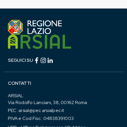
Facebook (link esterno)
Instagram (link esterno)
linkedin (link esterno)
SEGUICI SU
CONTATTI
ARSIAL
Via Rodolfo Lanciani, 38, 00162 Roma
PEC:
arsial@pec.arsialpec.it
P.IVA e Cod.Fisc.: 04838391003