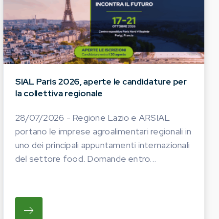
SIAL Paris 2026, aperte le candidature per
la collettiva regionale
28/07/2026 - Regione Lazio e ARSIAL
portano le imprese agroalimentari regionali in
uno dei principali appuntamenti internazionali
del settore food. Domande entro...
TICHE DEL PROSSIMO ANNO. LE AZIENDE INTERESS
I OPERATORI DEL COMPARTO EQUINO REGIONALE A P
SU REGIONE LAZIO E ARSIAL PORTANO LE I