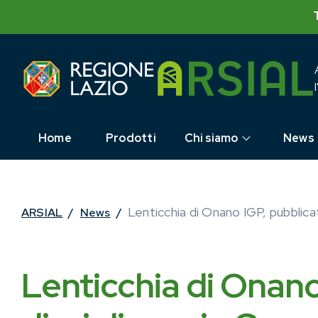
Skip
to
content
Home
Prodotti
Chi siamo
News
Lenticchia di Onano IGP, pubblicat
ARSIAL
/
News
/
Lenticchia di Onano 