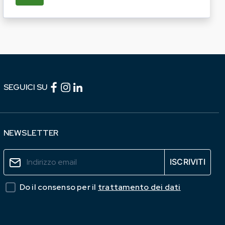
Facebook (link esterno)
Instagram (link esterno)
linkedin (link esterno)
SEGUICI SU
NEWSLETTER
Do il consenso per il
trattamento dei dati