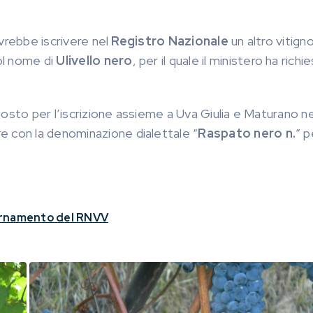
ovrebbe iscrivere nel
Registro Nazionale
un altro vitign
ol nome di
Ulivello nero
, per il quale il ministero ha richi
oposto per l’iscrizione assieme a Uva Giulia e Maturano n
e con la denominazione dialettale “
Raspato nero n.
” p
iornamento del RNVV