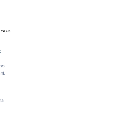
ni fa,
e
ono
ni,
ma