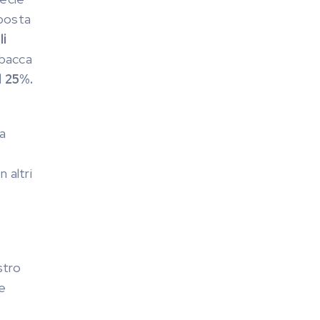
mposta
li
 bacca
l 25%.
la
 altri
stro
le