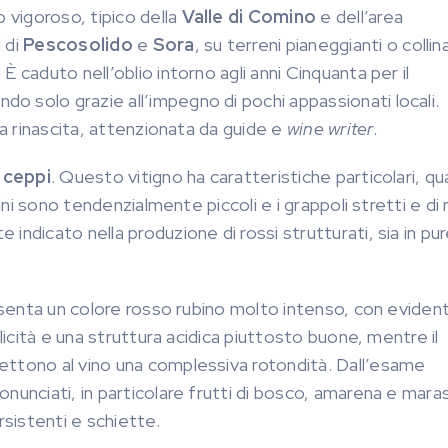
o vigoroso, tipico della
Valle di Comino
e dell’area
 di
Pescosolido
e
Sora
, su terreni pianeggianti o collina
. È caduto nell’oblio intorno agli anni Cinquanta per il
 solo grazie all’impegno di pochi appassionati locali.
la rinascita, attenzionata da guide e
wine writer
.
ceppi
. Questo vitigno ha caratteristiche particolari, qu
cini sono tendenzialmente piccoli e i grappoli stretti e di
indicato nella produzione di rossi strutturati, sia in pu
senta un colore rosso rubino molto intenso, con evident
licità e una struttura acidica piuttosto buone, mentre il
ettono al vino una complessiva rotondità. Dall’esame
unciati, in particolare frutti di bosco, amarena e marasc
rsistenti e schiette.