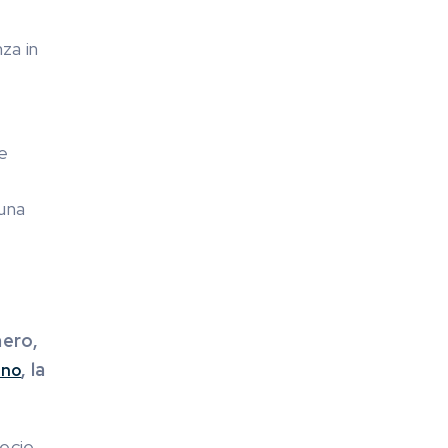
za in
se
una
ero,
, la
ino
pecie