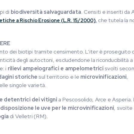
pi di
biodiversità salvaguardata
. Censiti e inseriti da A
che tutela la n
etiche a Rischio Erosione
(L.R. 15/2000)
,
IERE
amento dei biotipi tramite censimento. L’iter è proseguito 
nticità degli autoctoni, escludendone la riconducibilità a 
e: i
rilievi ampelografici e ampelometrici
svolti secon
dagini storiche
sul territorio e le
microvinificazioni
,
elle singole varietà.
e detentrici dei vitigni
a Pescosolido, Arce e Asperia.
isposizione le uve per le microvinificazioni
, svolte
ogia
di Velletri (RM).