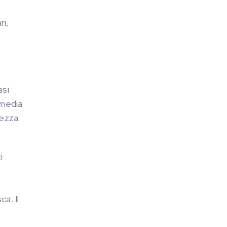
ri,
asi
 media
rezza
i
a. Il