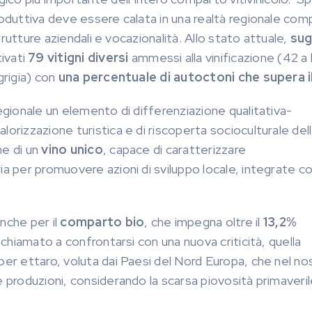
produttiva deve essere calata in una realtà regionale co
strutture aziendali e vocazionalità. Allo stato attuale,
sug
tivati
79 vitigni diversi
ammessi alla vinificazione (42 a
grigia) con
una percentuale di autoctoni che supera i
egionale un elemento di differenziazione qualitativa-
orizzazione turistica e di riscoperta socioculturale del
ne di un
vino unico
, capace di caratterizzare
a per promuovere azioni di sviluppo locale, integrate con
nche per il
comparto bio
, che impegna oltre il
13,2%
 chiamato a confrontarsi con una nuova criticità, quella
per ettaro, voluta dai Paesi del Nord Europa, che nel no
e produzioni, considerando la scarsa piovosità primaveri