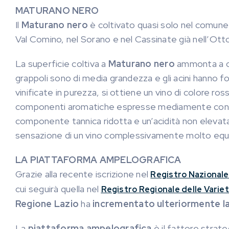
MATURANO NERO
Il
Maturano nero
è coltivato quasi solo nel comune
Val Comino, nel Sorano e nel Cassinate già nell’Ott
La superficie coltiva a
Maturano nero
ammonta a c
grappoli sono di media grandezza e gli acini hanno fo
vinificate in purezza, si ottiene un vino di colore ros
componenti aromatiche espresse mediamente con not
componente tannica ridotta e un’acidità non elevata
sensazione di un vino complessivamente molto equi
LA PIATTAFORMA AMPELOGRAFICA
Grazie alla recente iscrizione nel
Registro Nazionale 
cui seguirà quella nel
Registro Regionale delle Variet
Regione Lazio
ha
incrementato ulteriormente l
La
piattaforma ampelografica
è il fattore strate