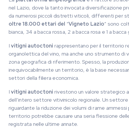
nel Lazio, dove la tanto invocata diversificazione 
da numerosi piccoli distretti viticoli, differenti per 
oltre 18.000 ettari del
“
Vigneto Lazio
” sono col
bianca, 34 a bacca rossa, 2 a bacca rosa e 1 a bacca 
I
vitigni autoctoni
rappresentano per il territorio r
organolettica del vino, ma anche uno strumento di val
zona geografica di riferimento. Spesso, la produzio
inequivocabilmente un territorio, è la base necessari
settori della filiera economica.
I
vitigni autoctoni
rivestono un valore strategico a
dell’intero settore vitivinicolo regionale. Un settore
riguardante la riduzione dei volumi di rame ammessi 
territorio potrebbe causare una seria flessione dell
registrata nelle ultime annate.