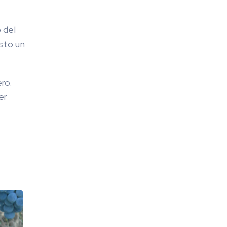
o del
esto un
ero.
er