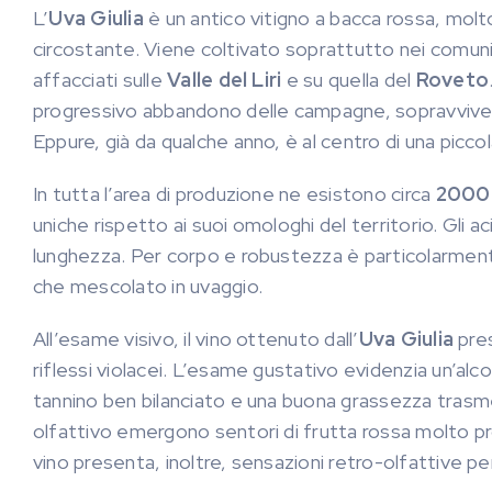
L’
Uva Giulia
è un antico vitigno a bacca rossa, molt
circostante. Viene coltivato soprattutto nei comuni
affacciati sulle
Valle del Liri
e su quella del
Roveto
progressivo abbandono delle campagne, sopravvivendo
Eppure, già da qualche anno, è al centro di una picco
In tutta l’area di produzione ne esistono circa
2000 
uniche rispetto ai suoi omologhi del territorio. Gli a
lunghezza. Per corpo e robustezza è particolarmente 
che mescolato in uvaggio.
All’esame visivo, il vino ottenuto dall’
Uva Giulia
pre
riflessi violacei. L’esame gustativo evidenzia un’alco
tannino ben bilanciato e una buona grassezza trasm
olfattivo emergono sentori di frutta rossa molto pron
vino presenta, inoltre, sensazioni retro-olfattive pe