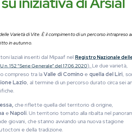
u iniziativa di Arsial
lle Varietà di Vite. È il compimento di un percorso intrapreso an
ritto in autunno.
ni laziali inseriti dal Mipaaf nel
Registro Nazionale dell
).
Le due varietà,
U n. 152 “Serie Generale” del 17.06.2020
orio compreso tra la
Valle di Comino
e
quella del Liri
, s
gione Lazio
, al termine di un percorso durato circa sei an
ifiche.
lessa,
che riflette quella del territorio di origine,
ma
e
Napoli
. Un territorio tornato alla ribalta nel panora
iende giovani, che stanno avviando una nuova stagione
autoctoni e della tradizione.