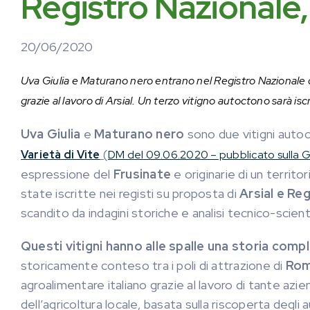
Registro Nazionale, s
20/06/2020
Uva Giulia e Maturano nero entrano nel Registro Nazionale de
grazie al lavoro di Arsial. Un terzo vitigno autoctono sarà isc
Uva Giulia
e
Maturano nero
sono due vitigni autocto
(
Varietà di Vite
DM del 09.06.2020 – pubblicato sulla G
espressione del
Frusinate
e originarie di un territ
state iscritte nei registi su proposta di
Arsial e Re
scandito da indagini storiche e analisi tecnico-scient
Questi vitigni hanno alle spalle una storia comp
storicamente conteso tra i poli di attrazione di
Ro
agroalimentare italiano grazie al lavoro di tante az
dell’agricoltura locale, basata sulla riscoperta degli 