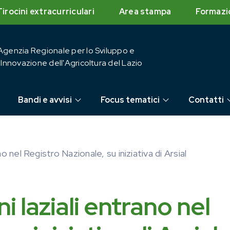
Tirocini extracurriculari
Area stampa
Formazi
Agenzia Regionale per lo Sviluppo e
l'Innovazione dell'Agricoltura del Lazio
Bandi e avvisi
Focus tematici
Contatti
o nel Registro Nazionale, su iniziativa di Arsial
i laziali entrano nel