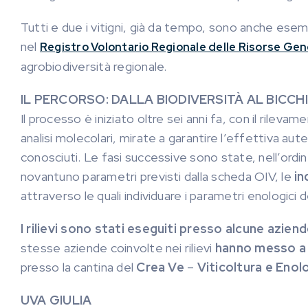
Tutti e due i vitigni, già da tempo, sono anche esem
nel
Registro Volontario Regionale delle Risorse Gen
agrobiodiversità regionale.
IL PERCORSO: DALLA BIODIVERSITÀ AL BICCH
Il processo è iniziato oltre sei anni fa, con il rilev
analisi molecolari, mirate a garantire l’effettiva aute
conosciuti. Le fasi successive sono state, nell’ordin
novantuno parametri previsti dalla scheda OIV, le
in
attraverso le quali individuare i parametri enologici d
I rilievi sono stati eseguiti presso alcune aziend
stesse aziende coinvolte nei rilievi
hanno messo a d
presso la cantina del
Crea Ve
–
Viticoltura e Enol
UVA GIULIA