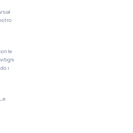
rsial
ostro
con le
vitigni
do i
 Le