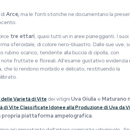
 di
Arce,
ma le fonti storiche ne documentano la presen
ocento.
irce
tre ettari
, quasi tutti un in aree pianeggianti. I suoi
rma sferoidale, di colore nero-bluastro. Dalle sue uve, 
so rubino scarico, tendente alla buccia di cipolla, con
e fruttate e floreali. All’esame gustativo evidenzia 
, che lo rendono morbido e delicato, restituendo la
librato.
dei vitigni
Uva Giulia
e
Maturano n
delle Varietà di Vite
à di Vite Classificate Idonee alla Produzione di Uva da V
a propria piattaforma ampelografica
.
gico più importante dell’intero comparto vitivinicolo. S