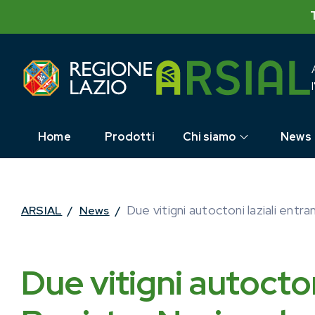
Skip
to
content
Home
Prodotti
Chi siamo
News
Due vitigni autoctoni laziali entran
ARSIAL
/
News
/
Due vitigni autocton