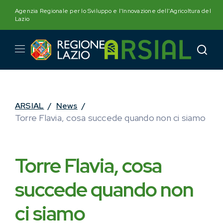
Skip
Agenzia Regionale per lo Sviluppo e l'Innovazione dell'Agricoltura del
to
Lazio
content
ARSIAL
/
News
/
Torre Flavia, cosa succede quando non ci siamo
Torre Flavia, cosa
succede quando non
ci siamo