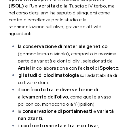
(ISOL)
e l’
Università della Tuscia
di Viterbo, ma
nel corso degli anni ha saputo distinguersi come
centro d’eccellenza per lo studio e la
sperimentazione sull’olivo, grazie ad attività
riguardanti:
la conservazione di materiale genetico
(germoplasma olivicolo), composto in massima
parte da varietà e cloni di olivi, selezionati da
Arsial
in collaborazione con l’ex
Isol
di
Spoleto
;
gli studi di bioclimatologia
sull’adattabilità di
cultivar e cloni;
il
confronto tra le diverse forme di
allevamento dell’olivo
, come quelle a vaso
policonico, monocono o a Y (ipsilon);
la
conservazione di portainnesti
e
varietà
nanizzanti
;
il
confronto varietale tra le cultivar
;