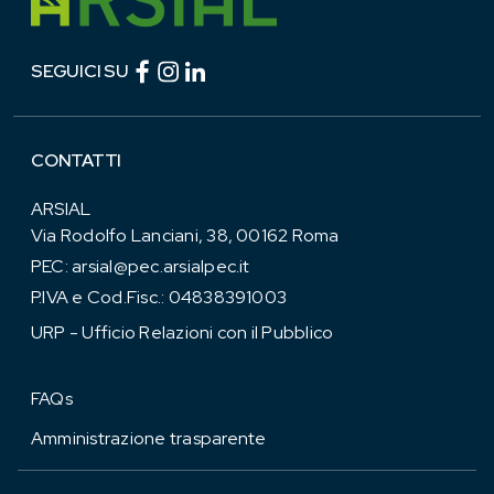
Facebook (link esterno)
Instagram (link esterno)
linkedin (link esterno)
SEGUICI SU
CONTATTI
ARSIAL
Via Rodolfo Lanciani, 38, 00162 Roma
PEC:
arsial@pec.arsialpec.it
P.IVA e Cod.Fisc.: 04838391003
URP - Ufficio Relazioni con il Pubblico
FAQs
Amministrazione trasparente