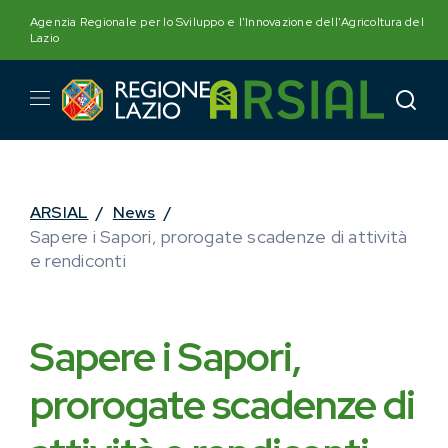
Skip
Agenzia Regionale per lo Sviluppo e l'Innovazione dell'Agricoltura del
to
Lazio
content
ARSIAL
/
News
/
Sapere i Sapori, prorogate scadenze di attività
e rendiconti
Sapere i Sapori,
prorogate scadenze di