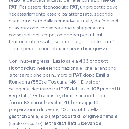
sezione dedicata al Lazio dell’elenco nazionale dei
PAT
. Per essere riconosciuto
PAT,
un prodotto deve
necessariamente essere caratterizzato, secondo
quanto indicato dalla normativa attuale, da “metodi
di lavorazione, conservazione e stagionatura
consolidati nel tempo, omogenei per tutto il
territorio interessato, secondo regole tradizionali”
per un periodo non inferiore ai
venticinque anni
.
Con i nuovi ingressi il
Lazio
sale a
436 prodotti
riconosciuti
nell’elenco nazionale, che la rendono
la terza regione per numero di
PAT
dopo
Emilia
Romagna
(552) e
Toscana
(461). Divisi per
categoria, rientrano tra i PAT del Lazio:
106 prodotti
vegetali
,
175 tra paste
,
dolci e prodotti da
forno
;
63 carni fresche
,
41 formaggi
,
10
preparazioni di pesce
,
10 prodotti della
gastronomia, 9 oli, 9 prodotti
di origine animale
(miele e ricotte),
9 tra distillati
e
bevande