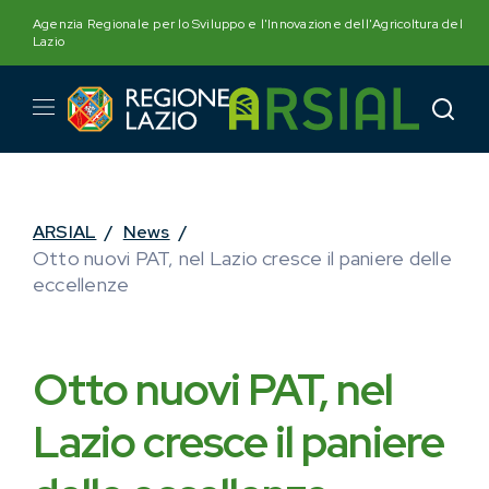
Skip
Agenzia Regionale per lo Sviluppo e l'Innovazione dell'Agricoltura del
to
Lazio
content
ARSIAL
/
News
/
Otto nuovi PAT, nel Lazio cresce il paniere delle
eccellenze
Otto nuovi PAT, nel
Lazio cresce il paniere