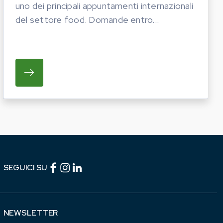
uno dei principali appuntamenti internazionali
del settore food. Domande entro...
TICHE DEL PROSSIMO ANNO. LE AZIENDE INTERESS
I OPERATORI DEL COMPARTO EQUINO REGIONALE A P
SU REGIONE LAZIO E ARSIAL PORTANO LE I
Facebook (link esterno)
Instagram (link esterno)
linkedin (link esterno)
SEGUICI SU
NEWSLETTER