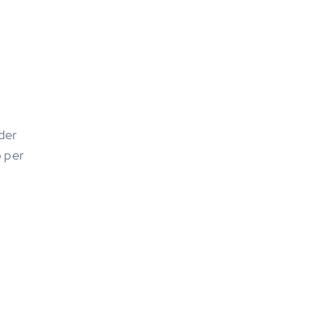
ader
o per