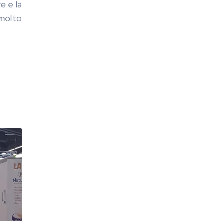
e e la
 molto