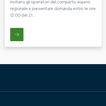
invitano gli operatori del comparto equino
regionale a presentare domanda entro le ore
12:00 del 21...
ATO LA PROGRAMMAZIONE DELLE INIZIATIVE FIERIS
SU REGIONE LAZIO E ARSIAL INVITANO GL