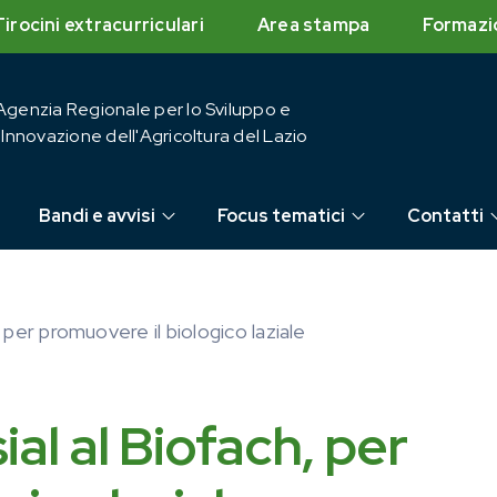
Tirocini extracurriculari
Area stampa
Formazi
Agenzia Regionale per lo Sviluppo e
l'Innovazione dell'Agricoltura del Lazio
Bandi e avvisi
Focus tematici
Contatti
 per promuovere il biologico laziale
al al Biofach, per