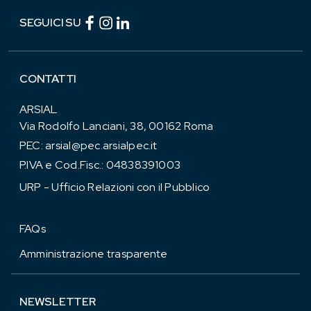
Facebook (link esterno)
Instagram (link esterno)
linkedin (link esterno)
SEGUICI SU
CONTATTI
ARSIAL
Via Rodolfo Lanciani, 38, 00162 Roma
PEC:
arsial@pec.arsialpec.it
P.IVA e Cod.Fisc.: 04838391003
URP - Ufficio Relazioni con il Pubblico
FAQs
Amministrazione trasparente
NEWSLETTER