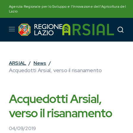
Skip
Agenzia Regionale per lo Sviluppo e l'Innovazione dell'Agricoltura del
to
Lazio
content
ARSIAL
/
News
/
Acquedotti Arsial, verso il risanamento
Acquedotti Arsial,
verso il risanamento
04/09/2019