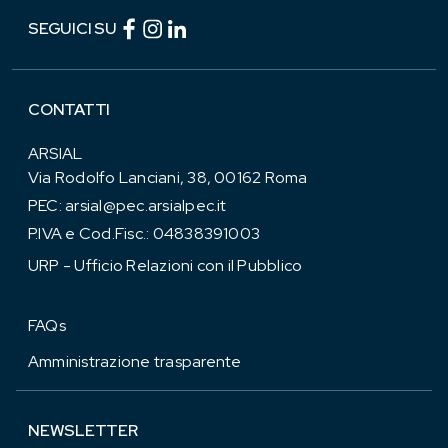
Facebook (link esterno)
Instagram (link esterno)
linkedin (link esterno)
SEGUICI SU
CONTATTI
ARSIAL
Via Rodolfo Lanciani, 38, 00162 Roma
PEC:
arsial@pec.arsialpec.it
P.IVA e Cod.Fisc.: 04838391003
URP - Ufficio Relazioni con il Pubblico
FAQs
Amministrazione trasparente
NEWSLETTER