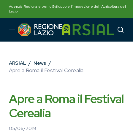
Skip
Agenzia Regionale per lo Sviluppo e l'Innovazione dell'Agricoltura del
to
Lazio
content
ARSIAL
/
News
/
Apre a Roma il Festival Cerealia
Apre a Roma il Festival
Cerealia
05/06/2019