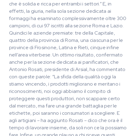
che è solida e ricca per entrambi i settori.” E, in
effetti, la giuria, nella sola sezione dedicata ai
formaggi ha esaminato complessivamente oltre 300
campioni, di cui 97 iscritti alla sezione Roma e Lazio.
Quindici le aziende premiate: tre della Capitale,
quattro della provincia di Roma, una ciascuna per le
province di Frosinone, Latina e Rieti, cinque infine
nell’area viterbese. Un ottimo risultato, confermato
anche per la sezione dedicata ai panificatori, che
Antonio Rosati, presidente di Arsial, ha commentato
con queste parole: “La sfida della qualità oggi la
stiamo vincendo, i prodotti migliorano e meritano i
riconoscimenti, noi oggi abbiamo il compito di
proteggere questi produttori, non scappare certo
dal mercato, ma fare una grande battaglia per le
etichette, poi saranno i consumatori a scegliere. E
agli artigiani – ha aggiunto Rosati – dico che ora è il
tempo di lavorare insieme, da soli non ce la possiamo
fare. Infine, un grande plauso a chi riceve questi