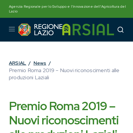
Skip
Agenzia Regionale per lo Sviluppo e l'Innovazione dell'Agricoltura del
to
Lazio
content
ARSIAL
/
News
/
Premio Roma 2019 – Nuovi riconoscimenti alle
produzioni Laziali
Premio Roma 2019 –
Nuovi riconoscimenti