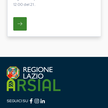
12:00 del 21...
SU REGIONE LAZIO E ARSIAL INVITANO G
Facebook (link esterno)
Instagram (link esterno)
linkedin (link esterno)
SEGUICI SU