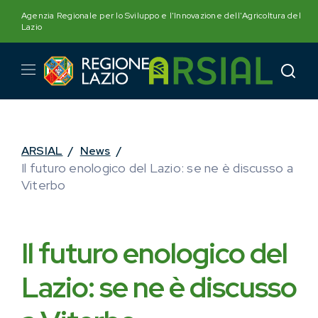
Skip
Agenzia Regionale per lo Sviluppo e l'Innovazione dell'Agricoltura del
to
Lazio
content
ARSIAL
/
News
/
Il futuro enologico del Lazio: se ne è discusso a
Viterbo
Il futuro enologico del
Lazio: se ne è discusso