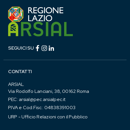
Facebook (link esterno)
Instagram (link esterno)
linkedin (link esterno)
SEGUICI SU
CONTATTI
ARSIAL
Via Rodolfo Lanciani, 38, 00162 Roma
PEC:
arsial@pec.arsialpec.it
P.IVA e Cod.Fisc.: 04838391003
URP - Ufficio Relazioni con il Pubblico