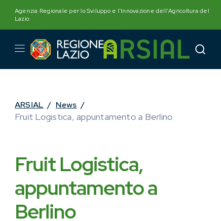
Skip
Agenzia Regionale per lo Sviluppo e l'Innovazione dell'Agricoltura del
to
Lazio
content
ARSIAL
/
News
/
Fruit Logistica, appuntamento a Berlino
Fruit Logistica,
appuntamento a
Berlino