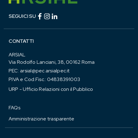
Facebook (link esterno)
Instagram (link esterno)
linkedin (link esterno)
SEGUICI SU
CONTATTI
ARSIAL
Via Rodolfo Lanciani, 38, 00162 Roma
PEC:
arsial@pec.arsialpec.it
P.IVA e Cod.Fisc.: 04838391003
URP - Ufficio Relazioni con il Pubblico
FAQs
Amministrazione trasparente