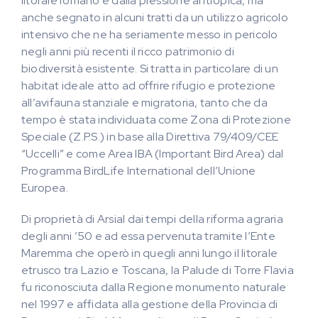
litorale romano e dalla pressione antropica, ma
anche segnato in alcuni tratti da un utilizzo agricolo
intensivo che ne ha seriamente messo in pericolo
negli anni più recenti il ricco patrimonio di
biodiversità esistente. Si tratta in particolare di un
habitat ideale atto ad offrire rifugio e protezione
all’avifauna stanziale e migratoria, tanto che da
tempo è stata individuata come Zona di Protezione
Speciale (Z.P.S.) in base alla Direttiva 79/409/CEE
“Uccelli” e come Area IBA (Important Bird Area) dal
Programma BirdLife International dell’Unione
Europea.
Di proprietà di Arsial dai tempi della riforma agraria
degli anni ’50 e ad essa pervenuta tramite l’Ente
Maremma che operò in quegli anni lungo il litorale
etrusco tra Lazio e Toscana, la Palude di Torre Flavia
fu riconosciuta dalla Regione monumento naturale
nel 1997 e affidata alla gestione della Provincia di