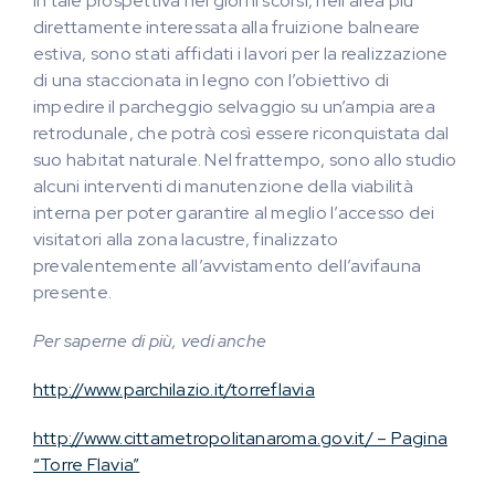
In tale prospettiva nei giorni scorsi, nell’area più
direttamente interessata alla fruizione balneare
estiva, sono stati affidati i lavori per la realizzazione
di una staccionata in legno con l’obiettivo di
impedire il parcheggio selvaggio su un’ampia area
retrodunale, che potrà così essere riconquistata dal
suo habitat naturale. Nel frattempo, sono allo studio
alcuni interventi di manutenzione della viabilità
interna per poter garantire al meglio l’accesso dei
visitatori alla zona lacustre, finalizzato
prevalentemente all’avvistamento dell’avifauna
presente.
Per saperne di più, vedi anche
http://www.parchilazio.it/torreflavia
http://www.cittametropolitanaroma.gov.it/ – Pagina
“Torre Flavia”