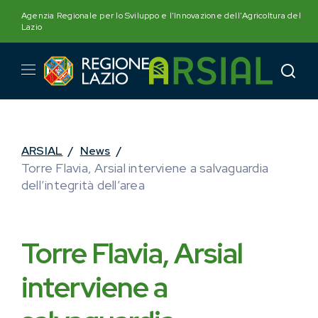
Skip
Agenzia Regionale per lo Sviluppo e l'Innovazione dell'Agricoltura del
to
Lazio
content
ARSIAL
/
News
/
Torre Flavia, Arsial interviene a salvaguardia
dell’integrità dell’area
Torre Flavia, Arsial
interviene a