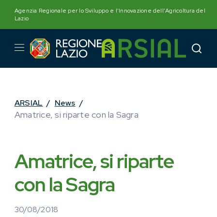
Skip
Agenzia Regionale per lo Sviluppo e l'Innovazione dell'Agricoltura del
to
Lazio
content
ARSIAL
/
News
/
Amatrice, si riparte con la Sagra
Amatrice, si riparte
con la Sagra
30/08/2018