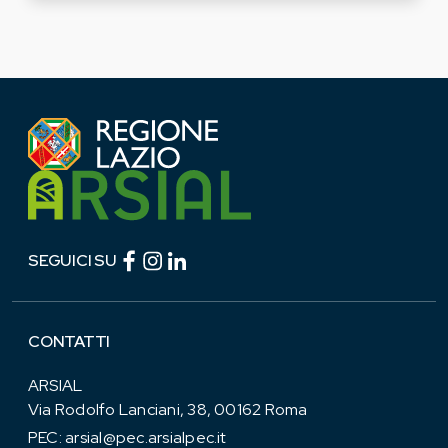
Facebook (link esterno)
Instagram (link esterno)
linkedin (link esterno)
SEGUICI SU
CONTATTI
ARSIAL
Via Rodolfo Lanciani, 38, 00162 Roma
PEC:
arsial@pec.arsialpec.it