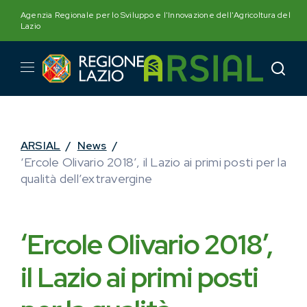
Skip
Agenzia Regionale per lo Sviluppo e l'Innovazione dell'Agricoltura del
to
Lazio
content
ARSIAL
/
News
/
‘Ercole Olivario 2018’, il Lazio ai primi posti per la
qualità dell’extravergine
‘Ercole Olivario 2018’,
il Lazio ai primi posti