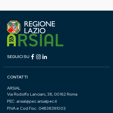
Facebook (link esterno)
Instagram (link esterno)
linkedin (link esterno)
SEGUICI SU
CONTATTI
ARSIAL
Via Rodolfo Lanciani, 38, 00162 Roma
PEC:
arsial@pec.arsialpec.it
P.IVA e Cod.Fisc.: 04838391003