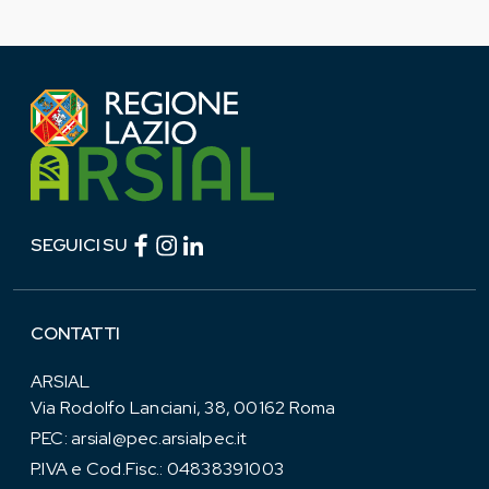
Facebook (link esterno)
Instagram (link esterno)
linkedin (link esterno)
SEGUICI SU
CONTATTI
ARSIAL
Via Rodolfo Lanciani, 38, 00162 Roma
PEC:
arsial@pec.arsialpec.it
P.IVA e Cod.Fisc.: 04838391003