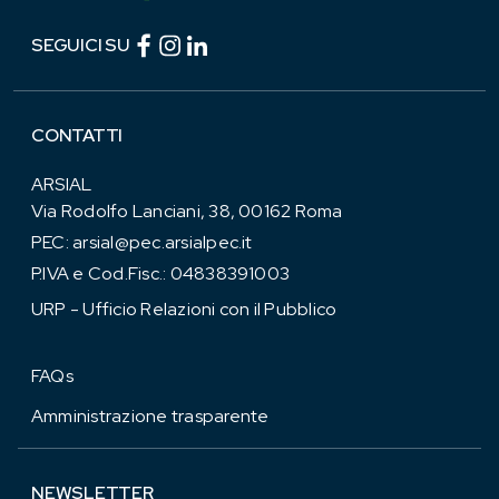
Facebook (link esterno)
Instagram (link esterno)
linkedin (link esterno)
SEGUICI SU
CONTATTI
ARSIAL
Via Rodolfo Lanciani, 38, 00162 Roma
PEC:
arsial@pec.arsialpec.it
P.IVA e Cod.Fisc.: 04838391003
URP - Ufficio Relazioni con il Pubblico
FAQs
Amministrazione trasparente
NEWSLETTER