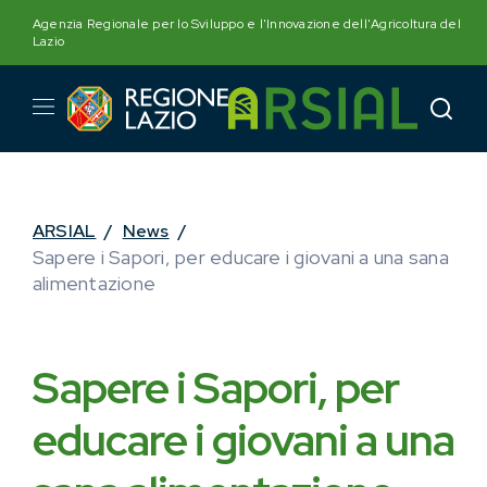
Skip
Agenzia Regionale per lo Sviluppo e l'Innovazione dell'Agricoltura del
to
Lazio
content
ARSIAL
/
News
/
Sapere i Sapori, per educare i giovani a una sana
alimentazione
Sapere i Sapori, per
educare i giovani a una