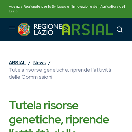
Skip
Agenzia Regionale per lo Sviluppo e l'Innovazione dell'Agricoltura del
to
Lazio
content
ARSIAL
/
News
/
Tutela risorse genetiche, riprende l’attività
delle Commissioni
Tutela risorse
genetiche, riprende