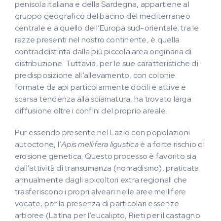
penisola italiana e della Sardegna, appartiene al
gruppo geografico del bacino del mediterraneo
centrale e a quello dell’Europa sud-orientale; tra le
razze presenti nel nostro continente, è quella
contraddistinta dalla più piccola area originaria di
distribuzione. Tuttavia, per le sue caratteristiche di
predisposizione all’allevamento, con colonie
formate da api particolarmente docili e attive e
scarsa tendenza alla sciamatura, ha trovato larga
diffusione oltre i confini del proprio areale.
Pur essendo presente nel Lazio con popolazioni
autoctone, l’
Apis mellifera ligustica
è a forte rischio di
erosione genetica. Questo processo è favorito sia
dall’attività di transumanza (nomadismo), praticata
annualmente dagli apicoltori extra regionali che
trasferiscono i propri alveari nelle aree mellifere
vocate, per la presenza di particolari essenze
arboree (Latina per l’eucalipto, Rieti per il castagno