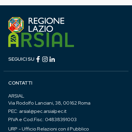
Facebook (link esterno)
Instagram (link esterno)
linkedin (link esterno)
SEGUICI SU
CONTATTI
ARSIAL
Via Rodolfo Lanciani, 38, 00162 Roma
PEC:
arsial@pec.arsialpec.it
P.IVA e Cod.Fisc.: 04838391003
URP - Ufficio Relazioni con il Pubblico