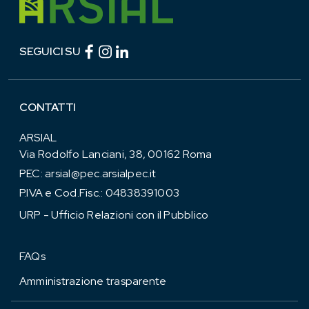
Facebook (link esterno)
Instagram (link esterno)
linkedin (link esterno)
SEGUICI SU
CONTATTI
ARSIAL
Via Rodolfo Lanciani, 38, 00162 Roma
PEC:
arsial@pec.arsialpec.it
P.IVA e Cod.Fisc.: 04838391003
URP - Ufficio Relazioni con il Pubblico
FAQs
Amministrazione trasparente