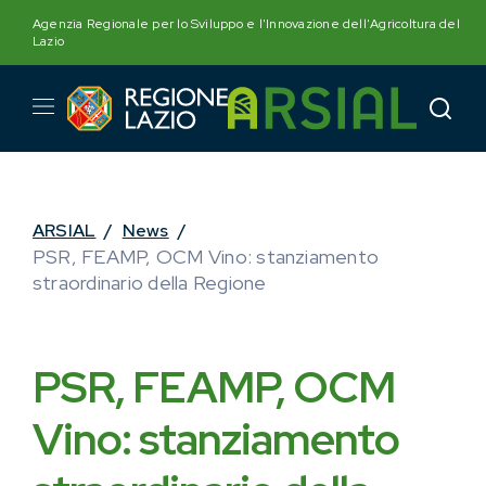
Skip
Agenzia Regionale per lo Sviluppo e l'Innovazione dell'Agricoltura del
to
Lazio
content
ARSIAL
/
News
/
PSR, FEAMP, OCM Vino: stanziamento
straordinario della Regione
PSR, FEAMP, OCM
Vino: stanziamento