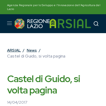
Skip
Agenzia Regionale per lo Sviluppo e l'Innovazione dell'Agricoltura del
to
Lazio
content
ARSIAL
/
News
/
Castel di Guido, si volta pagina
Castel di Guido, si
volta pagina
14/04/2017