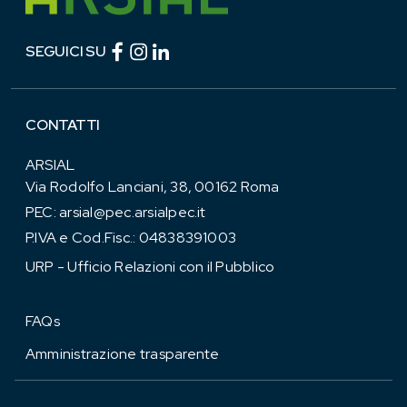
Facebook (link esterno)
Instagram (link esterno)
linkedin (link esterno)
SEGUICI SU
CONTATTI
ARSIAL
Via Rodolfo Lanciani, 38, 00162 Roma
PEC:
arsial@pec.arsialpec.it
P.IVA e Cod.Fisc.: 04838391003
URP - Ufficio Relazioni con il Pubblico
FAQs
Amministrazione trasparente