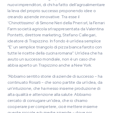
nuovi imprenditori, di chi ha fatto dell’agroalimentare
la leva del proprio successo proponendo idee o
creando aziende innovative. Tra esse il
‘Chinottissimo’ di Simone Neri della Pneri srl, la Ferrari
Farm società agricola srl rappresentata da Valentina
Pontetti, direttore marketing, Stefano Callegari,
ideatore di Trapizzino. In fondo è un’idea semplice
“E’ un semplice triangolo di pizza bianca farcito con
tutte le ricette della cucina romana”. Un’idea che ha
avuto un successo mondiale, non è un caso che
abbia aperto un Trapizzino anche a New York.
“Abbiamo sentito storie di aziende di successo – ha
continuato Rosati – che sono partite da un’idea, da
un’intuizione, che ha messo insieme produzione di
alta qualità e attenzione alla salute. Abbiamo
cercato di coniugare un’idea, che io chiamo
cooperare per competere, cioè mettere insieme
queste piccole e/o medie aziende – dove noi