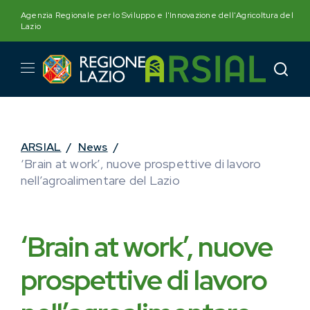
Skip
Agenzia Regionale per lo Sviluppo e l'Innovazione dell'Agricoltura del
to
Lazio
content
ARSIAL
/
News
/
‘Brain at work’, nuove prospettive di lavoro
nell’agroalimentare del Lazio
‘Brain at work’, nuove
prospettive di lavoro