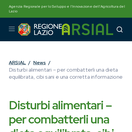
Skip
Agenzia Regionale per lo Sviluppo e l'Innovazione dell'Agricoltura del
to
Lazio
content
ARSIAL
/
News
/
Disturbi alimentari – per combatterli una dieta
equilibrata, cibi sani e una corretta informazione
Disturbi alimentari –
per combatterli una