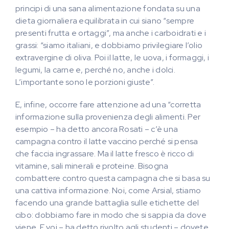
principi di una sana alimentazione fondata su una
dieta giornaliera equilibrata in cui siano “sempre
presenti frutta e ortaggi”, ma anche i carboidrati e i
grassi: “siamo italiani, e dobbiamo privilegiare l’olio
extravergine di oliva. Poi il latte, le uova, i formaggi, i
legumi, la carne e, perché no, anche i dolci.
L’importante sono le porzioni giuste”.
E, infine, occorre fare attenzione ad una “corretta
informazione sulla provenienza degli alimenti. Per
esempio – ha detto ancora Rosati – c’è una
campagna contro il latte vaccino perché si pensa
che faccia ingrassare. Ma il latte fresco è ricco di
vitamine, sali minerali e proteine. Bisogna
combattere contro questa campagna che si basa su
una cattiva informazione. Noi, come Arsial, stiamo
facendo una grande battaglia sulle etichette del
cibo: dobbiamo fare in modo che si sappia da dove
viene. E voi – ha detto rivolto agli studenti – dovete