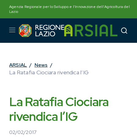
Skip
Agenzia Regionale per lo Sviluppo e l'Innovazione dell'Agricoltura del
to
Lazio
content
ARSIAL
/
News
/
La Ratafia Ciociara rivendica l’IG
La Ratafia Ciociara
rivendica l’IG
02/02/2017