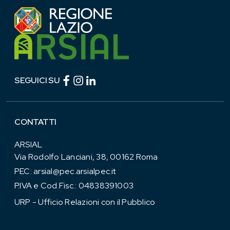
Facebook (link esterno)
Instagram (link esterno)
linkedin (link esterno)
SEGUICI SU
CONTATTI
ARSIAL
Via Rodolfo Lanciani, 38, 00162 Roma
PEC:
arsial@pec.arsialpec.it
P.IVA e Cod.Fisc.: 04838391003
URP - Ufficio Relazioni con il Pubblico