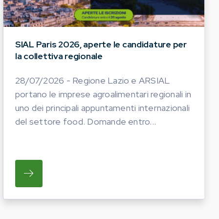
SIAL Paris 2026, aperte le candidature per
la collettiva regionale
28/07/2026 - Regione Lazio e ARSIAL
portano le imprese agroalimentari regionali in
uno dei principali appuntamenti internazionali
del settore food. Domande entro...
TICHE DEL PROSSIMO ANNO. LE AZIENDE INTERESS
I OPERATORI DEL COMPARTO EQUINO REGIONALE A P
SU REGIONE LAZIO E ARSIAL PORTANO LE I