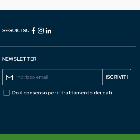
Facebook (link esterno)
Instagram (link esterno)
linkedin (link esterno)
SEGUICI SU
NEWSLETTER
Do il consenso per il
trattamento dei dati