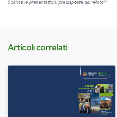
Scarica le presentazioni predisposte dai relatori
Articoli correlati