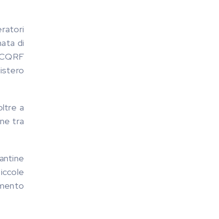
ratori
nata di
’ICQRF
istero
oltre a
one tra
cantine
iccole
amento