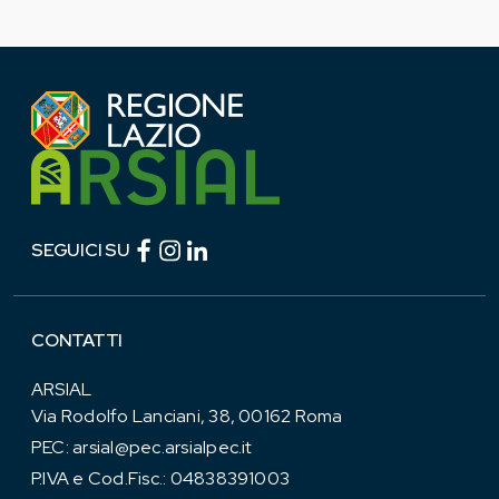
Facebook (link esterno)
Instagram (link esterno)
linkedin (link esterno)
SEGUICI SU
CONTATTI
ARSIAL
Via Rodolfo Lanciani, 38, 00162 Roma
PEC:
arsial@pec.arsialpec.it
P.IVA e Cod.Fisc.: 04838391003