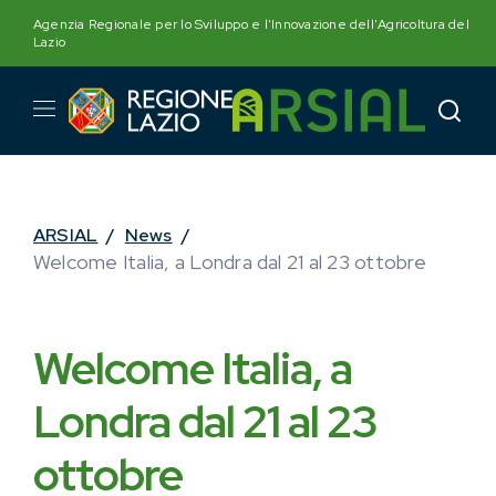
Skip
Agenzia Regionale per lo Sviluppo e l'Innovazione dell'Agricoltura del
to
Lazio
content
ARSIAL
/
News
/
Welcome Italia, a Londra dal 21 al 23 ottobre
Welcome Italia, a
Londra dal 21 al 23
ottobre