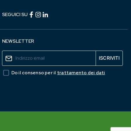
Facebook (link esterno)
Instagram (link esterno)
linkedin (link esterno)
SEGUICI SU
NEWSLETTER
Do il consenso per il
trattamento dei dati