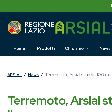
Skip
to
content
Home
Prodotti
Chi siamo
News
Terremoto, Arsial stanzia 100 mi
ARSIAL
/
News
/
Terremoto, Arsial s