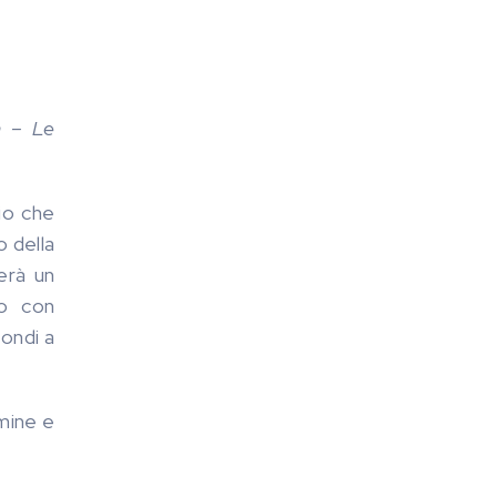
a – Le
io che
o della
erà un
to con
fondi a
mine e