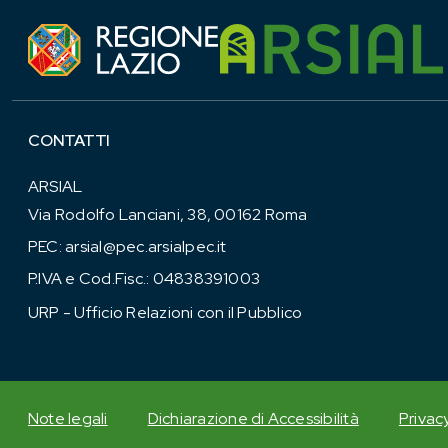
CONTATTI
ARSIAL
Via Rodolfo Lanciani, 38, 00162 Roma
PEC:
arsial@pec.arsialpec.it
P.IVA e Cod.Fisc.: 04838391003
URP - Ufficio Relazioni con il Pubblico
Note legali
Dichiarazione di Accessibilità
Privac