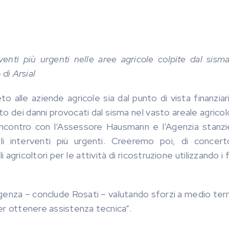
venti più urgenti nelle aree agricole colpite dal sism
di Arsial
alle aziende agricole sia dal punto di vista finanziar
to dei danni provocati dal sisma nel vasto areale agricol
n incontro con l’Assessore Hausmann e l’Agenzia stanzi
li interventi più urgenti. Creeremo poi, di concer
gricoltori per le attività di ricostruzione utilizzando i 
genza – conclude Rosati – valutando sforzi a medio ter
er ottenere assistenza tecnica”.