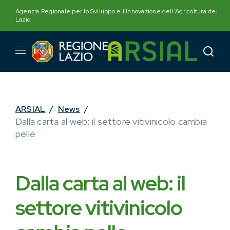
Skip
Agenzia Regionale per lo Sviluppo e l'Innovazione dell'Agricoltura del
to
Lazio
content
ARSIAL
/
News
/
Dalla carta al web: il settore vitivinicolo cambia
pelle
Dalla carta al web: il
settore vitivinicolo