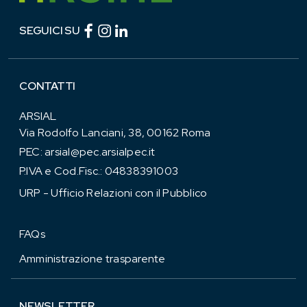
Facebook (link esterno)
Instagram (link esterno)
linkedin (link esterno)
SEGUICI SU
CONTATTI
ARSIAL
Via Rodolfo Lanciani, 38, 00162 Roma
PEC:
arsial@pec.arsialpec.it
P.IVA e Cod.Fisc.: 04838391003
URP - Ufficio Relazioni con il Pubblico
FAQs
Amministrazione trasparente
NEWSLETTER