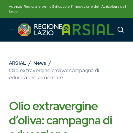
Skip
Agenzia Regionale per lo Sviluppo e l'Innovazione dell'Agricoltura del
to
Lazio
content
ARSIAL
/
News
/
Olio extravergine d’oliva: campagna di
educazione alimentare
Olio extravergine
d’oliva: campagna di