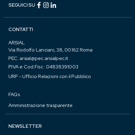
Facebook (link esterno)
Instagram (link esterno)
linkedin (link esterno)
SEGUICI SU
CONTATTI
ARSIAL
Via Rodolfo Lanciani, 38, 00162 Roma
PEC:
arsial@pec.arsialpec.it
P.IVA e Cod.Fisc.: 04838391003
URP - Ufficio Relazioni con il Pubblico
FAQs
Amministrazione trasparente
NEWSLETTER