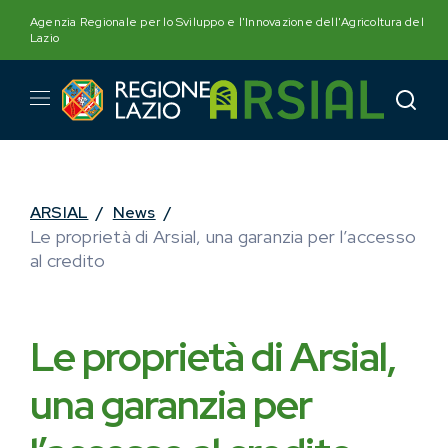
Skip
Agenzia Regionale per lo Sviluppo e l'Innovazione dell'Agricoltura del
to
Lazio
content
ARSIAL
/
News
/
Le proprietà di Arsial, una garanzia per l’accesso
al credito
Le proprietà di Arsial,
una garanzia per