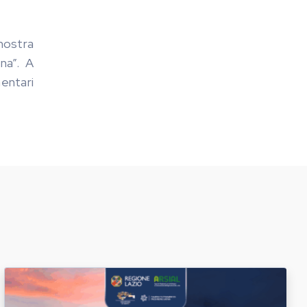
 nostra
na”. A
mentari