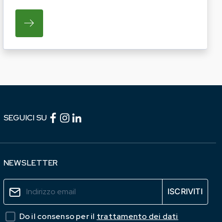
TICHE DEL PROSSIMO ANNO. LE AZIENDE INTERESS
I OPERATORI DEL COMPARTO EQUINO REGIONALE A P
SU REGIONE LAZIO E ARSIAL PORTANO LE I
Facebook (link esterno)
Instagram (link esterno)
linkedin (link esterno)
SEGUICI SU
NEWSLETTER
Do il consenso per il
trattamento dei dati