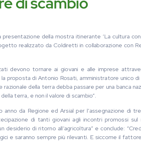
ore di scambio
la presentazione della mostra itinerante ‘La cultura co
rogetto realizzato da Coldiretti in collaborazione con 
izzati devono tornare ai giovani e alle imprese attrave
la proposta di Antonio Rosati, amministratore unico di 
e razionale della terra debba passare per una banca naz
 della terra, e non il valore di scambio”.
so anno da Regione ed Arsial per l’assegnazione di tr
tecipazione di tanti giovani agli incontri promossi sul
n desiderio di ritorno all’agricoltura” e conclude: “Cr
egici e saranno sempre più rilevanti. E siccome il fattor