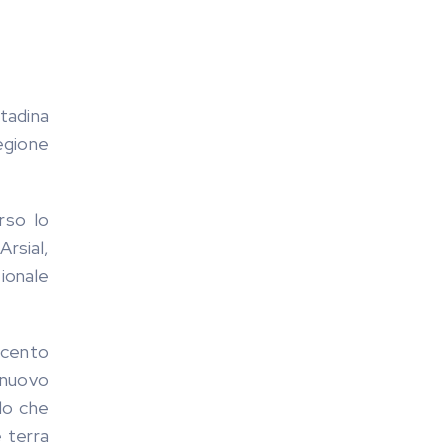
ntadina
Regione
rso lo
Arsial,
ionale
ecento
 nuovo
edo che
e terra