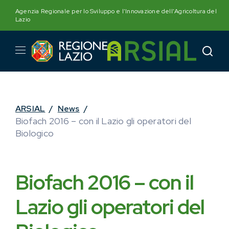
Skip
Agenzia Regionale per lo Sviluppo e l'Innovazione dell'Agricoltura del
to
Lazio
content
ARSIAL
/
News
/
Biofach 2016 – con il Lazio gli operatori del
Biologico
Biofach 2016 – con il
Lazio gli operatori del