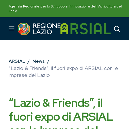
Skip
Agenzia Regionale per lo Sviluppo e l'Innovazione dell'Agricoltura del
to
Lazio
content
ARSIAL
/
News
/
“Lazio & Friends”, il fuori expo di ARSIAL con le
imprese del Lazio
“Lazio & Friends”, il
fuori expo di ARSIAL