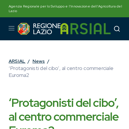
Skip
Agenzia Regionale per lo Sviluppo e l'Innovazione dell'Agricoltura del
to
Lazio
content
ARSIAL
/
News
/
‘Protagonisti del cibo’, al centro commerciale
Euroma2
‘Protagonisti del cibo’,
al centro commerciale