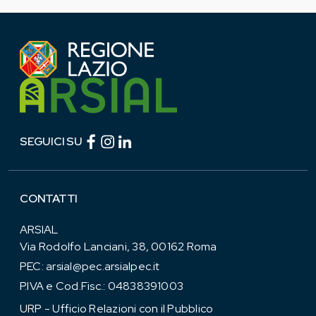
Facebook (link esterno)
Instagram (link esterno)
linkedin (link esterno)
SEGUICI SU
CONTATTI
ARSIAL
Via Rodolfo Lanciani, 38, 00162 Roma
PEC:
arsial@pec.arsialpec.it
P.IVA e Cod.Fisc.: 04838391003
URP - Ufficio Relazioni con il Pubblico