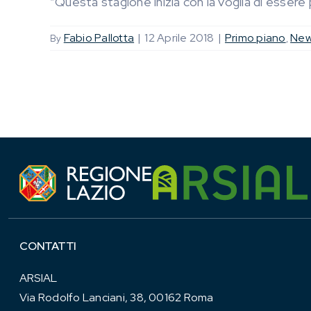
“Questa stagione inizia con la voglia di essere p
Fabio Pallotta
|
12 Aprile 2018
|
Primo piano
Ne
By
,
CONTATTI
ARSIAL
Via Rodolfo Lanciani, 38, 00162 Roma