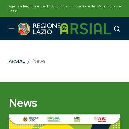
Skip
Agenzia Regionale per lo Sviluppo e l'Innovazione dell'Agricoltura del
to
Lazio
content
News
ARSIAL
/
News