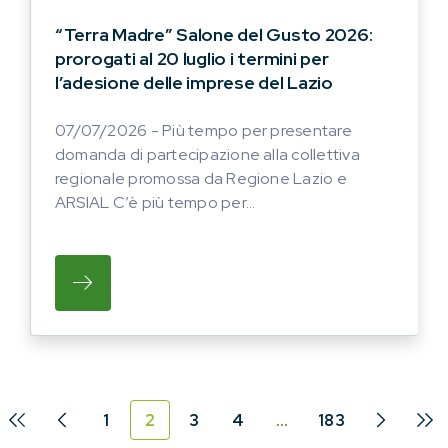
“Terra Madre” Salone del Gusto 2026:
prorogati al 20 luglio i termini per
l’adesione delle imprese del Lazio
07/07/2026 - Più tempo per presentare
domanda di partecipazione alla collettiva
regionale promossa da Regione Lazio e
ARSIAL C’è più tempo per...
SU PIÙ TEMPO PER PRESENTARE DOMANDA 
1
2
3
4
…
183
Prima pagina
Pagina precedente
Pagina 
Ul