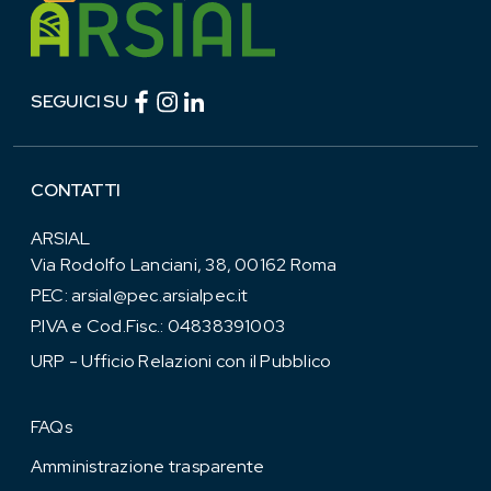
Facebook (link esterno)
Instagram (link esterno)
linkedin (link esterno)
SEGUICI SU
CONTATTI
ARSIAL
Via Rodolfo Lanciani, 38, 00162 Roma
PEC:
arsial@pec.arsialpec.it
P.IVA e Cod.Fisc.: 04838391003
URP - Ufficio Relazioni con il Pubblico
FAQs
Amministrazione trasparente