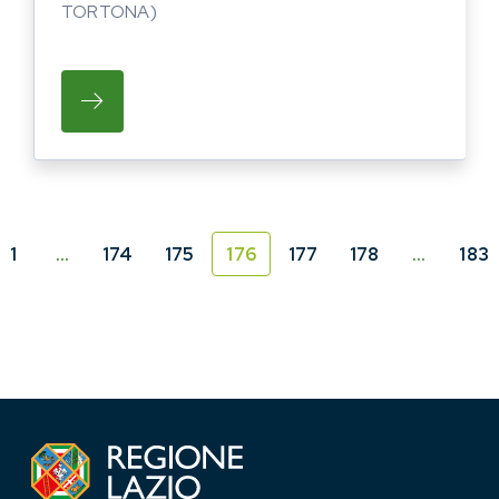
TORTONA)
SU ITALIAN MAKERS VILLAGE EXPO 2015, 
1
…
174
175
176
177
178
…
183
ina
ina precedente