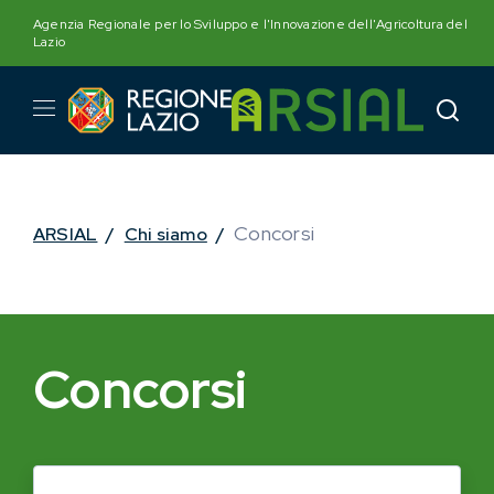
Skip
Agenzia Regionale per lo Sviluppo e l'Innovazione dell'Agricoltura del
to
Lazio
content
Concorsi
ARSIAL
/
Chi siamo
/
Concorsi