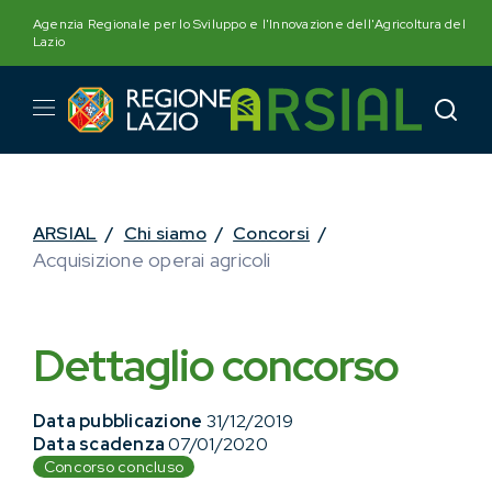
Skip
Agenzia Regionale per lo Sviluppo e l'Innovazione dell'Agricoltura del
to
Lazio
content
ARSIAL
/
Chi siamo
/
Concorsi
/
Acquisizione operai agricoli
Dettaglio concorso
Data pubblicazione
31/12/2019
Data scadenza
07/01/2020
Concorso concluso