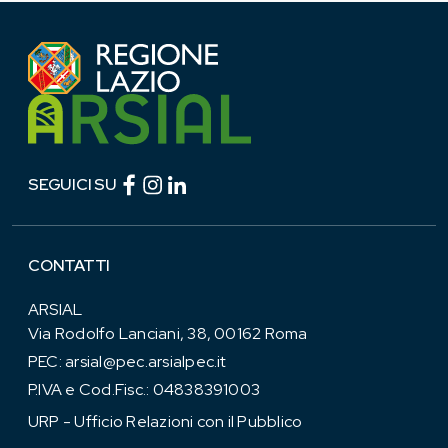
Facebook (link esterno)
Instagram (link esterno)
linkedin (link esterno)
SEGUICI SU
CONTATTI
ARSIAL
Via Rodolfo Lanciani, 38, 00162 Roma
PEC:
arsial@pec.arsialpec.it
P.IVA e Cod.Fisc.: 04838391003
URP - Ufficio Relazioni con il Pubblico