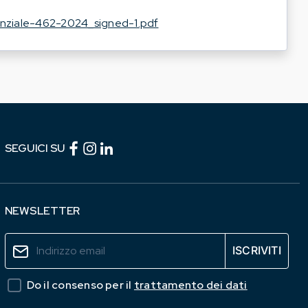
enziale-462-2024_signed-1.pdf
Facebook (link esterno)
Instagram (link esterno)
linkedin (link esterno)
SEGUICI SU
NEWSLETTER
Do il consenso per il
trattamento dei dati