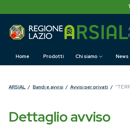
Skip
to
content
Home
Prodotti
Chi siamo
News
“TER
ARSIAL
/
Bandi e avvisi
/
Avvisi per privati
/
Dettaglio avviso