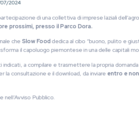
/07/2024
rtecipazione di una collettiva di imprese laziali dell’agr
re prossimi, presso il Parco Dora.
onale che
Slow Food
dedica al cibo “buono, pulito e giust
forma il capoluogo piemontese in una delle capitali mo
iti indicati, a compilare e trasmettere la propria domand
r la consultazione e il download, da inviare
entro e non
e nell’Avviso Pubblico.