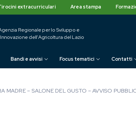
Tirocini extracurriculari
Area stampa
Formazi
Agenzia Regionale per lo Sviluppo e
l'Innovazione dell'Agricoltura del Lazio
Bandi e avvisi
Focus tematici
Contatti
RA MADRE – SALONE DEL GUSTO – AVVISO PUBBLI