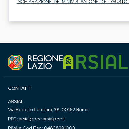
DICHIARAZIONE-DE-MINIMIS-SALONE-DEL-GUSTO-
CONTATTI
ARSIAL
Via Rodolfo Lanciani, 38, 00162 Roma
PEC:
arsial@pec.arsialpec.it
P.IVA e Cod.Fisc.: 04838391003