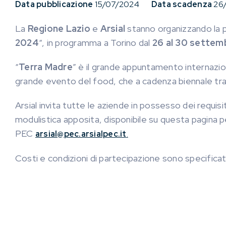
Data pubblicazione
15/07/2024
Data scadenza
26
La
Regione Lazio
e
Arsial
stanno organizzando la pa
2024
“, in programma a Torino dal
26 al 30 settemb
“
Terra Madre
” è il grande appuntamento internazi
grande evento del food, che a cadenza biennale tras
Arsial invita tutte le aziende in possesso dei requis
modulistica apposita, disponibile su questa pagina pe
PEC
arsial@pec.arsialpec.it
.
Costi e condizioni di partecipazione sono specificat