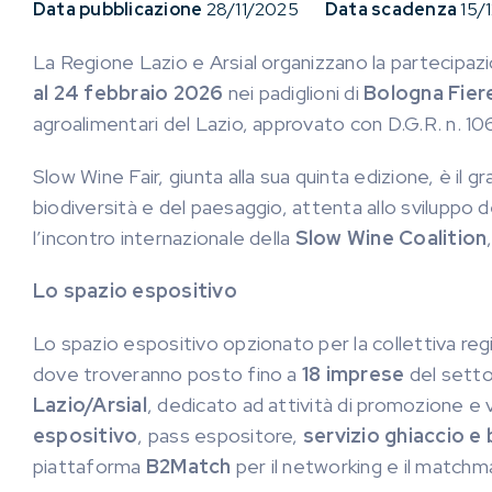
Data pubblicazione
28/11/2025
Data scadenza
15/
La Regione Lazio e Arsial organizzano la partecipazio
al 24 febbraio 2026
nei padiglioni di
Bologna Fier
agroalimentari del Lazio, approvato con D.G.R. n. 1
Slow Wine Fair, giunta alla sua quinta edizione, è il 
biodiversità e del paesaggio, attenta allo sviluppo 
l’incontro internazionale della
Slow Wine Coalition
Lo spazio espositivo
Lo spazio espositivo opzionato per la collettiva regi
dove troveranno posto fino a
18 imprese
del settor
Lazio/Arsial
, dedicato ad attività di promozione e v
espositivo
, pass espositore,
servizio ghiaccio e 
piattaforma
B2Match
per il networking e il matchmak