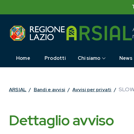
Skip
to
content
Home
Prodotti
Chi siamo
News
SLOW
ARSIAL
/
Bandi e avvisi
/
Avvisi per privati
/
Dettaglio avviso