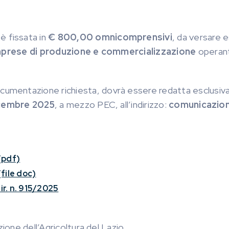
è fissata in
€ 800,00 omnicomprensivi
, da versare 
mprese di produzione e commercializzazione
operanti
ocumentazione richiesta, dovrà essere redatta esclusiva
dicembre 2025
, a mezzo PEC, all’indirizzo:
comunicazion
(pdf)
file doc)
ir. n. 915/2025
zione dell’Agricoltura del Lazio