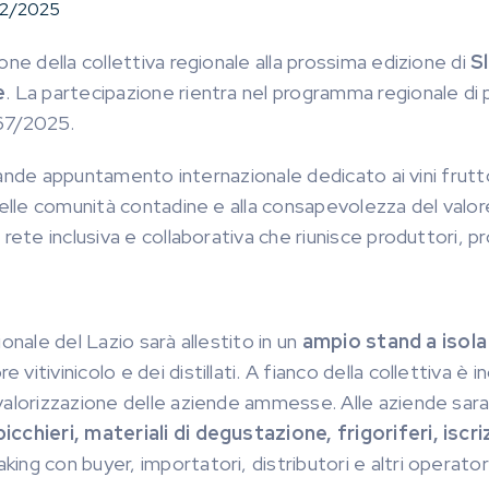
12/2025
ne della collettiva regionale alla prossima edizione di
S
e
. La partecipazione rientra nel programma regionale di 
067/2025.
grande appuntamento internazionale dedicato ai vini frutto
delle comunità contadine e alla consapevolezza del valor
, rete inclusiva e collaborativa che riunisce produttori, 
onale del Lazio sarà allestito in un
ampio stand a isola
e vitivinicolo e dei distillati. A fianco della collettiva è 
alorizzazione delle aziende ammesse. Alle aziende saranno
bicchieri, materiali di degustazione, frigoriferi, isc
ing con buyer, importatori, distributori e altri operatori i